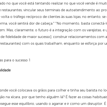
do no que você está tentando realizar no que você vende é muito d
e restaurantes, vincular seus terminais de autoatendimento ao p
olta o tráfego recíproco de clientes às suas lojas; no entanto, se 
rma, você sentirá dor de cabeça." "No momento, basta conectá-los
. Mas, claramente, o futuro é a integração com os varejistas, e u
fidelidade de maior sucesso]. construir relacionamentos com a
e restaurantes) com os quais trabalham, enquanto se esforça por 
alidade
nde você colocava os grãos para colher e tinha seu barista no lo
ão na xícara, por que tenho alguém lá? É fazer as coisas habituais
segue esse equilíbrio, usando o agarrar e ir como um disruptor. 