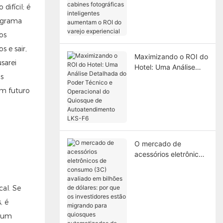
ifícil; é
fotográficas
inteligentes aumentam
rograma
o ROI do varejo
os
experiencial
 e sair,
Maximizando o ROI do
sarei
Hotel: Uma Análise
s
Detalhada do Poder
Técnico e Operacional
um futuro
do Quiosque de
Autoatendimento LKS-
F6
O mercado de
acessórios eletrônicos
de consumo (3C)
avaliado em bilhões
de dólares: por que os
cal. Se
investidores estão
, é
migrando para
É um
quiosques