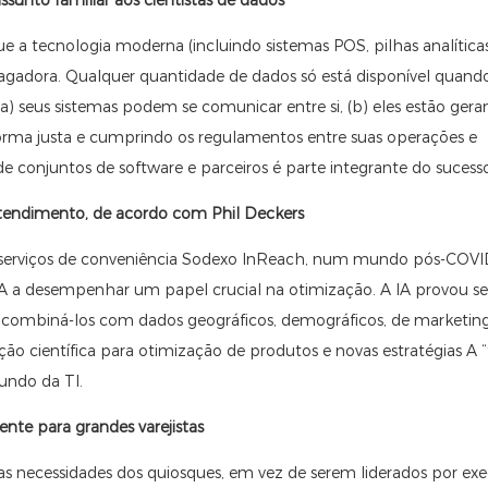
e a tecnologia moderna (incluindo sistemas POS, pilhas analíticas
smagadora. Qualquer quantidade de dados só está disponível quand
(a) seus sistemas podem se comunicar entre si, (b) eles estão ger
forma justa e cumprindo os regulamentos entre suas operações e
de conjuntos de software e parceiros é parte integrante do sucess
tendimento, de acordo com Phil Deckers
e serviços de conveniência Sodexo InReach, num mundo pós-COVI
IA a desempenhar um papel crucial na otimização. A IA provou s
e combiná-los com dados geográficos, demográficos, de marketin
ação científica para otimização de produtos e novas estratégias A
undo da TI.
te para grandes varejistas
s necessidades dos quiosques, em vez de serem liderados por exe