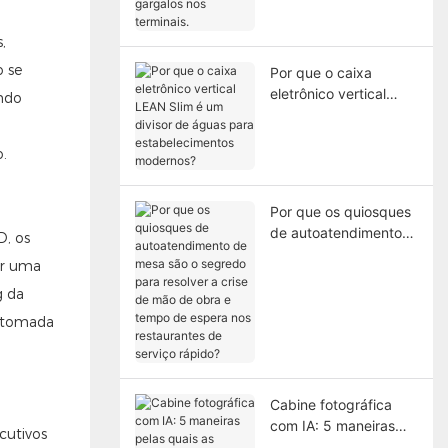
resolvendo os
gargalos nos
,
terminais.
o se
Por que o caixa
eletrônico vertical
ando
LEAN Slim é um
divisor de águas para
o.
estabelecimentos
modernos?
Por que os quiosques
de autoatendimento
D, os
de mesa são o
er uma
segredo para resolver
g da
a crise de mão de
obra e tempo de
 “tomada
espera nos
restaurantes de
serviço rápido?
Cabine fotográfica
com IA: 5 maneiras
cutivos
pelas quais as cabines