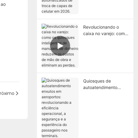
automatizados de
 ao
troca de capas de
celular em 2026.
Revolucionando o
caixa no varejo: como
os quiosques
inteligentes de
manuseio de dinheiro
reduzem os custos de
mão de obra e
eliminam as perdas.
Quiosques de
autoatendimento
róximo
enxutos em
aeroportos:
revolucionando a
eficiência operacional,
a segurança e a
experiência do
passageiro nos