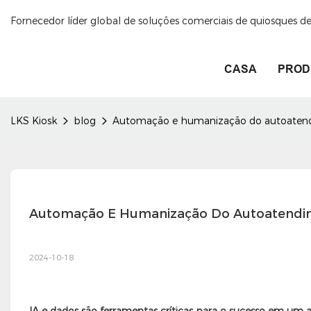
Fornecedor líder global de soluções comerciais de quiosques 
CASA
PROD
LKS Kiosk
blog
Automação e humanização do autoatendi
Automação E Humanização Do Autoatendime
2024-10-18
IA e dados são ferramentas críticas para o sucesso em um as