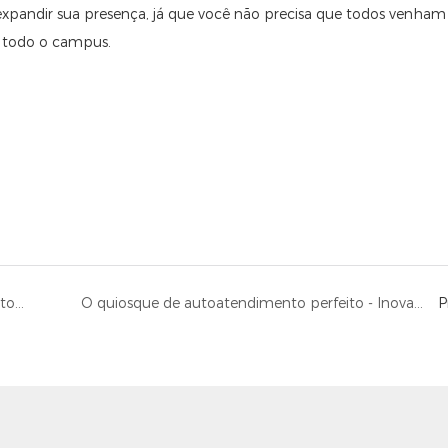
xpandir sua presença, já que você não precisa que todos venham
 todo o campus.
A demanda global por máquinas de pedidos de autoatendimento continua a aumentar
O quiosque de autoatendimento perfeito - Inovando o futuro dos terminais de autoatendimento na indústria de restaurantes
P