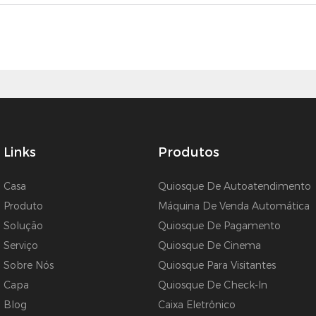
Links
Produtos
Casa
Quiosque De Autoatendimento
Produto
Máquina De Venda Automática
Solução
Quiosque De Pagamento
Serviço
Quiosque De Cinema
Sobre Nós
Quiosque Para Visitantes
Capa
Quiosque De Check-In
Blog
Caixa Eletrônico