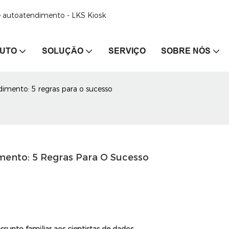
de autoatendimento - LKS Kiosk
UTO
SOLUÇÃO
SERVIÇO
SOBRE NÓS
mento: 5 regras para o sucesso
nto: 5 Regras Para O Sucesso
sunto familiar aos cientistas de dados