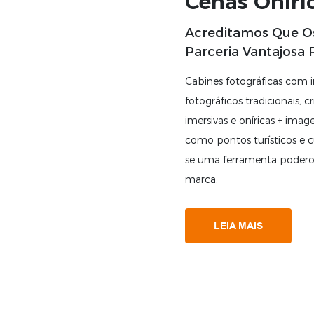
Cenas Oníri
Acreditamos Que O
Parceria Vantajosa
Design E O Atendim
Cabines fotográficas com i
fotográficos tradicionais,
imersivas e oníricas + imag
como pontos turísticos e c
se uma ferramenta poderos
marca.
LEIA MAIS