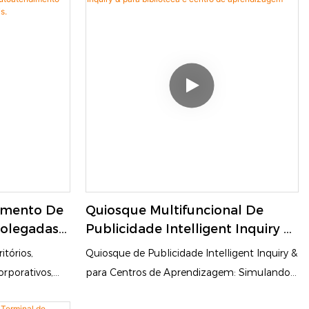
amento De
Quiosque Multifuncional De
 Polegadas
Publicidade Intelligent Inquiry &
Para Biblioteca E Centro De
itórios,
Quiosque de Publicidade Intelligent Inquiry &
a Check-In
Aprendizagem
orporativos,
para Centros de Aprendizagem: Simulando a
s.
itantes
Experiência do Terminal de