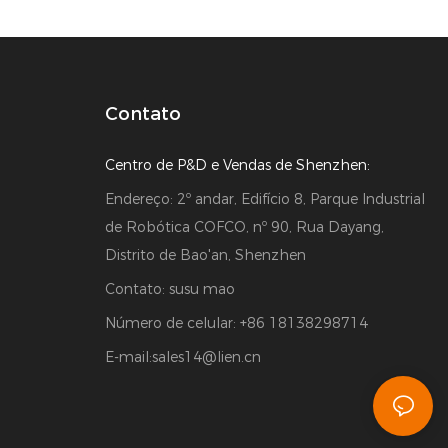
Contato
Centro de P&D e Vendas de Shenzhen:
Endereço: 2º andar, Edifício 8, Parque Industrial
de Robótica COFCO, nº 90, Rua Dayang,
Distrito de Bao'an, Shenzhen
Contato: susu mao
Número de celular: +86 18138298714
E-mail:
sales14@lien.cn