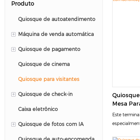
Produto
Quiosque de autoatendimento
+
Máquina de venda automática
+
Quiosque de pagamento
Máquina de venda
automática de capas de
Quiosque de cinema
Quiosque de pagamento de
celular
estacionamento
Quiosque para visitantes
Máquina de Venda
+
Quiosque de check-in
Automática de Protetores de
Quiosque 
Mesa Para
Tela
Caixa eletrônico
Quiosque de auto check-in
Identifi
Este terminal
do hotel
Facial
+
especialment
Quiosque de fotos com IA
controle de a
Quiosque de check-in do
Quiosque de auto-encomenda
Quiosque de fotos com IA