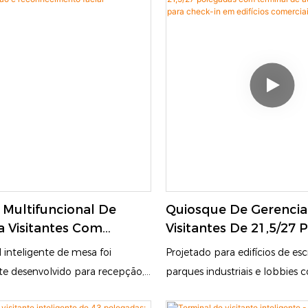
Multifuncional De
Quiosque De Gerenci
 Visitantes Com
Visitantes De 21,5/27
cação E Reconhecimento
Com Terminal De
 inteligente de mesa foi
Projetado para edifícios de escr
Autoatendimento Par
e desenvolvido para recepção,
parques industriais e lobbies c
Em Edifícios Comerciai
cesso e verificação de
este quiosque de gestão de vis