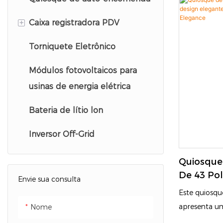
identidade. 
paciente
facial com le
+
Caixa registradora PDV
Cabine de fotos
identidade, l
Quiosque do aeroporto
código QR e 
Torniquete Eletrônico
Quiosque de auto-check-out
Equipado co
Módulos fotovoltaicos para
Quiosques de varejo
permite o a
visitantes, de
usinas de energia elétrica
Caixa registradora
identidade a
Bateria de lítio lon
Substitui sig
Sistema de auto-encomenda
manual tradi
Inversor Off-Grid
da gestão de
em edifícios 
Quiosque 
repartições p
De 43 Pol
Envie sua consulta
estabelecime
Elegante 
Este quiosqu
Tecnolog
apresenta u
Nome
branca de m