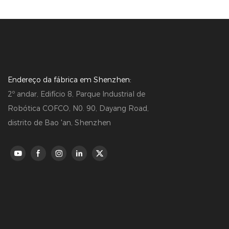
Endereço da fábrica em Shenzhen:
2º andar, Edifício 8, Parque Industrial de
Robótica COFCO, N0. 90, Dayang Road,
distrito de Bao 'an, Shenzhen