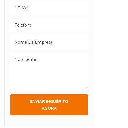
quadros deco
E-Mail
inoxidável/l
sistema de i
Telefone
de luz acríl
estética mod
Nome Da Empresa
avançada. Per
escritórios, c
Contente
oferece geren
e sofisticad
refinada
ENVIAR INQUÉRITO
AGORA