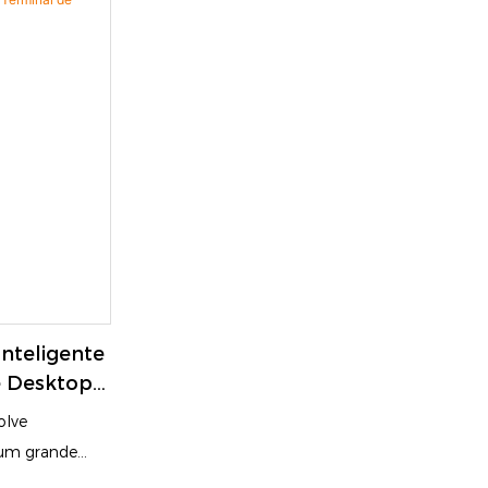
e check-in de
Autoatendimento para Otimizar os
 leitura de
Processos de Consulta de Informações da
ssaporte,
Biblioteca
tante,
rios e
é-registro.
estatísticas de
ão com controle
renciar
ao mesmo
.
Inteligente
te Desktop
olve
 um grande
 informações