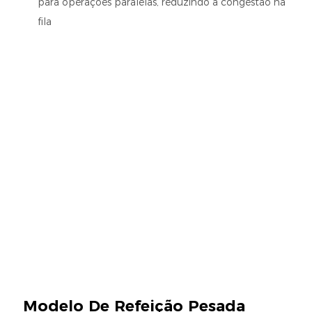
para operações paralelas, reduzindo a congestão na
fila
Modelo De Refeição Pesada