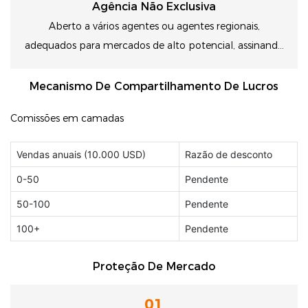
Agência Não Exclusiva
Aberto a vários agentes ou agentes regionais,
adequados para mercados de alto potencial, assinando
um contrato de agência, desfrutando de privilégios de
agentes, preços no atacado de baixo custo e índices de
Mecanismo De Compartilhamento De Lucros
alta comissão
Comissões em camadas
Vendas anuais (10.000 USD)
Razão de desconto
0-50
Pendente
50-100
Pendente
100+
Pendente
Proteção De Mercado
01