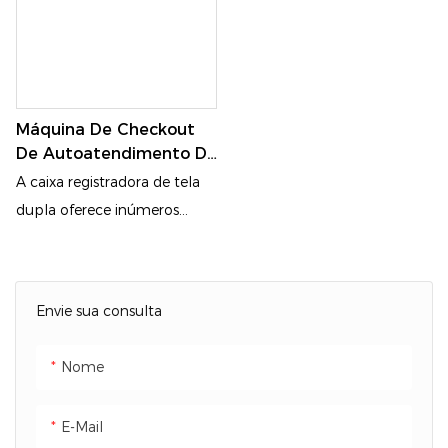
Máquina De Checkout
De Autoatendimento De
Mesa Para Quiosque De
A caixa registradora de tela
Auto-Checkout Com
dupla oferece inúmeros
Tela Dupla
benefícios ao exibir
conteúdos diferenciados
tanto para o caixa quanto
Envie sua consulta
para o cliente, aumentando
a transparência e a eficiência
Nome
durante as transações. O
caixa pode concentrar-se na
E-Mail
operação do sistema de