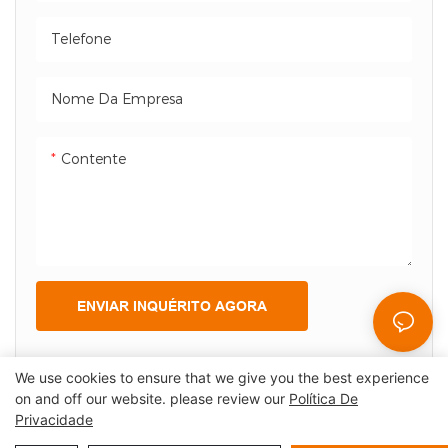
registo, enquanto o cliente
Telefone
vê claramente os seus
detalhes de faturação e
informações de pagamento,
Nome Da Empresa
reduzindo mal-entendidos e
disputas. Além disso, a tela
Contente
do cliente pode exibir
anúncios e informações
promocionais,
proporcionando maiores
oportunidades de marketing
ENVIAR INQUÉRITO AGORA
e melhorando a experiência
geral do cliente.
We use cookies to ensure that we give you the best experience
on and off our website. please review our
Política De
Privacidade
Copyright © 2026 Shenzhen Lean Kiosk Systems Co., LTD