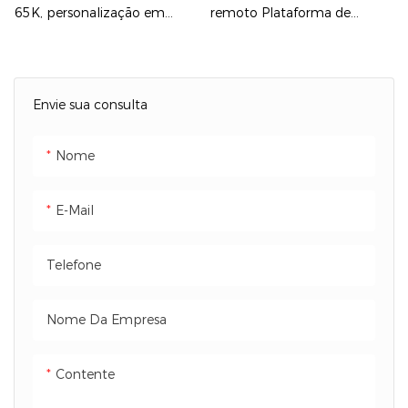
65K, personalização em
remoto Plataforma de
vários idiomas, proteção
Monitoramento Inteligente
múltipla, ampla faixa de
Graças à plataforma de
tensão de saída, partida
monitoramento inteligente,
Envie sua consulta
suave no lado da bateria,
os inversores da série
transferência de 0 ms
completa EC permitem o
Nome
quando a rede elétrica está
desligamento remoto
desligada, 5 anos de garantia
imediato em caso de
E-Mail
e 10 anos de garantia
acidente. A configuração de
opcional.
parâmetros e a atualização
Telefone
do firmware são feitas
remotamente, o que facilita
a operação e manutenção
Nome Da Empresa
da usina fotovoltaica.
Contente