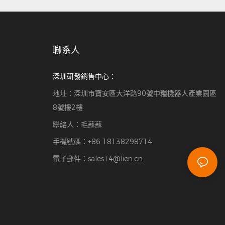
聯系人
深圳研發銷售中心：
地址：深圳市寶安區大洋路90號中糧機器人產業園區
8號樓2樓
聯絡人：毛蘇蘇
手機號碼：+86 18138298714
電子郵件：
sales14@lien.cn