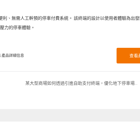
、便利、無需人工幹預的停車付費系統。 該終端的設計以使用者體驗為出
壓力的停車體驗。
購 產品詳細信息
查看
某大型商場如何透過引進自助支付終端，優化地下停車場的營運效率與顧客支付體驗