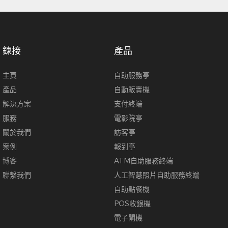
鍊接
產品
主頁
自助服務亭
產品
自動販賣機
解決方案
支付終端
服務
電影院亭
關於我們
訪客亭
案例
報到亭
博客
ATM自助服務終端
聯繫我們
人工智慧照片自助服務終端
自助點餐機
POS收銀機
電子閘機