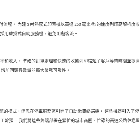
程。 內建 3 吋熱感式印表機以高達 250 毫米/秒的速度列印高解析度
採用壁掛式自助服務機，避免阻礙客流。
率和收入。 準確的訂單處理和快速的收據列印縮短了客戶等待時間並提
，增加回頭客數量並擴大業務可及性。
咖啡館的模式，連恩在停車服務區引進了自助繳費終端機。 這些機器引入了
需人工幹預。 我們將這些終端部署在繁忙的城市商圈、忙碌的高速公路休息