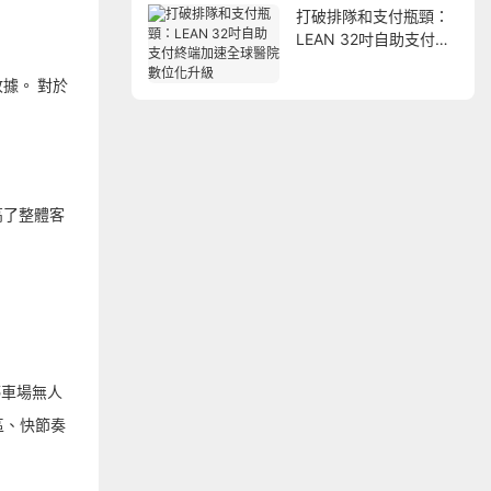
打破排隊和支付瓶頸：
LEAN 32吋自助支付終
端加速全球醫院數位化
升級
收據。 對於
高了整體客
停車場無人
區、快節奏