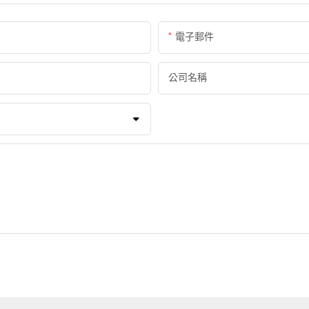
留安自助缴费终端：彻底改变停
電子郵件
公司名稱