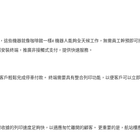
模式，這些機器就像咖啡館一樣é 機器人能夠全天候工作，無需員工幹預即可
場安裝終端，推廣非接觸式支付，提供快速服務。
，讓客戶輕鬆完成停車付款。 終端需要具有整合列印功能，以便客戶可以立
保收據的列印速度足夠快，以適應匆忙離開的顧客。 更重要的是，航站樓