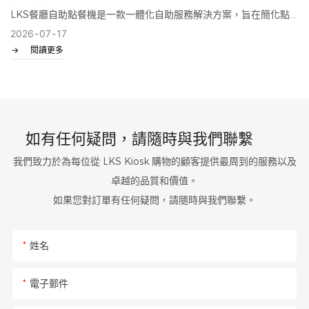
LKS餐廳自助點餐機是一款一體化自助服務解決方案，旨在簡化點
終端，專為在極小的空間內提供全方位的金融功能而設計。
2026
07
17
餐和支付流程。它配備高清觸控螢幕、整合收據印表機、二維碼掃
閱讀更多
描器、NFC/刷卡支付終端以及可自訂軟體，在提升顧客體驗的同
這就是為什麼部署商、銀行和商業房地產管理公司紛紛轉向使用超
時，還能降低人力成本並提高訂單準確率。
薄型現金終端來提高空間利用率的原因。
如有任何疑問，請隨時與我們聯繫
我們致力於為每位從 LKS Kiosk 購物的顧客提供最周到的服務以及
卓越的品質和價值。
如果您對訂單有任何疑問，請隨時與我們聯繫。
姓名
電子郵件