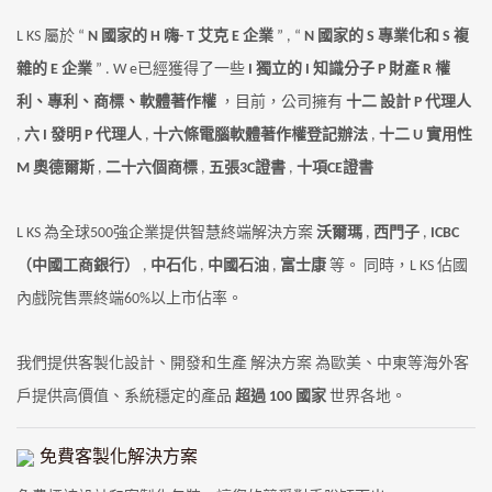
L
KS
屬於
“
N
國家的
H
嗨-
T
艾克
E
企業
”
,
“
N
國家的
S
專業化和
S
複
雜的
E
企業
”
.
W
e已經獲得了一些
I
獨立的
I
知識分子
P
財產
R
權
利、專利、商標、軟體著作權
，目前，公司擁有
十二
設計
P
代理人
,
六
I
發明
P
代理人
,
十六條電腦軟體著作權登記辦法
,
十二
U
實用性
M
奧德爾斯
,
二十六個商標
,
五張3C證書
,
十項CE證書
L
KS
為全球500強企業提供智慧終端解決方案
沃爾瑪
,
西門子
,
ICBC
（中國工商銀行）
,
中石化
,
中國石油
,
富士康
等。 同時，L
KS
佔國
內戲院售票終端60%以上市佔率。
我們提供客製化設計、開發和生產
解決方案
為歐美、中東等海外客
戶提供高價值、系統穩定的產品
超過
100 國家
世界各地。
免費客製化解決方案