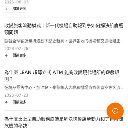
2026
08
05
閱讀更多
改變旅客流動模式：新一代機場自助報到亭如何解決航廈瓶
頸問題
隨著全球客運量持續創下歷史新高，世界各地的機場和交通樞紐正
2026
07
25
面臨一個嚴峻的挑戰：如何在不擴大航站樓面積或大幅增加人員成
閱讀更多
本的情況下，快速安全地處理數百萬旅客。
瓶頸幾乎總是始於櫃檯。辦理登機手續、身份驗證和文件檢查的長
為什麼 LEAN 超薄立式 ATM 能夠改變現代場所的遊戲規
隊會降低乘客滿意度，並導致代價高昂的航班延誤。
則？
為了解決這個問題， Lean Kiosk System (LKS)設計了LKS 機場自
在精品零售中心、加油站、豪華飯店大廳和機場貴賓休息室等客流
助報到亭（型號：LKS-1722239083997626） — 這是一款企業
2026
07
23
量大的場所，每一吋空間都至關重要。傳統的笨重ATM機往往面臨
級、支援生物辨識的終端，旨在簡化旅客處理流程，同時提升機場
閱讀更多
兩難的情況：它們提供必要的服務並促進現金消費，但同時也佔用
安全。
寶貴的房地產空間，破壞現代室內設計。
為什麼桌上型自助服務終端是解決快餐店勞動力和等待時間
危機的秘訣
隆重介紹LEAN Slim 直立式 ATM——一款高安全性、超緊湊型現金