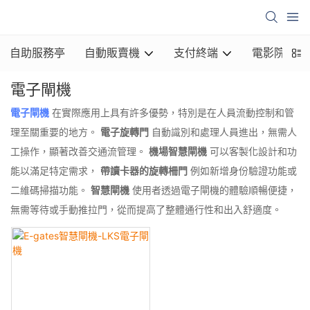
自助服務亭
自動販賣機
支付終端
電影院亭
電子閘機
電子閘機
在實際應用上具有許多優勢，特別是在人員流動控制和管
理至關重要的地方。
電子旋轉門
自動識別和處理人員進出，無需人
工操作，顯著改善交通流管理。
機場智慧閘機
可以客製化設計和功
能以滿足特定需求，
帶讀卡器的旋轉柵門
例如新增身份驗證功能或
二維碼掃描功能。
智慧閘機
使用者透過電子閘機的體驗順暢便捷，
無需等待或手動推拉門，從而提高了整體通行性和出入舒適度。