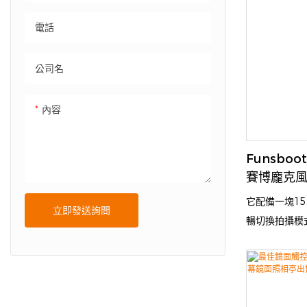
使用者帶來流
電話
利潤。無論是
Funsboo
公司名
的美好回憶。
內容
Funsboo
賽博龐克風
拍攝出未
它配備一塊1
立即發送詢問
暢切換拍攝模
互動提示；內
像；環繞機身
既提升了照片
驗。