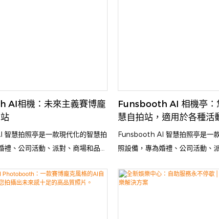
th原生人臉融合軟體如何實現被動收入
流暢、專業級的攝影棚體驗，且
我們深入了解這款自動化體驗系統的
oth AI相機：未來主義賽博龐
Funsbooth AI 相機
拍站
慧自拍站，適用於各種活
h AI 智慧拍照亭是一款現代化的智慧拍
Funsbooth AI 智慧拍照亭
婚禮、公司活動、派對、商場和品牌
照設備，專為婚禮、公司活動、
計。它配備大尺寸靈敏觸控螢幕、高
推廣活動而設計。它配備大尺寸
態 RGB 燈光，可拍攝出清晰生動、
清攝影機和動態 RGB 燈光，可
照片。憑藉智慧 AI 技術，此拍照
效果專業的精美照片。憑藉智慧 A
導、照片增強以及即時列印或數位分
亭支援姿勢引導、照片增強以及
固耐用的設計和便利的支付方式，為
享功能。其堅固耐用的設計和便