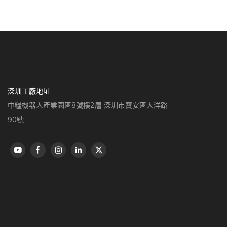
深圳工廠地址:
中糧機器人產業園區8號樓2層 深圳市寶安區大洋路
90號