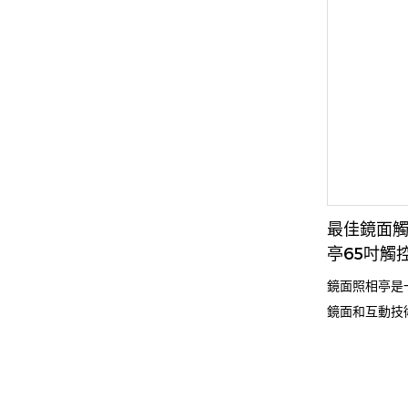
最佳鏡面
亭65吋觸
鏡面照相亭是
鏡面和互動技
驗。與傳統照
幕觸控鏡面設
動，並使用軟