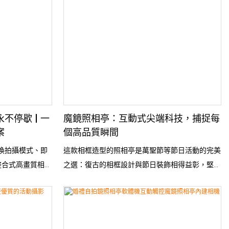
為企業帶來豐厚的
款巧妙的設計不僅提升了照片本身的視覺美感，更
廣或客戶互動，
營造出沉浸式的互動氛圍，將用戶體驗提升到了一
變成值得珍藏與分享
個全新的高度。
不停歇 | 一
魔鏡照相亭：互動式尖端科技，捕捉每
案
個高品質瞬間
切換拍攝模式、即
這款相框造型的照相亭是萬聖節等節日活動的完美
整合式高畫質相機
之選：復古的相框設計與節日裝飾相得益彰，堅固
的 RGB 光暈
的金屬支架確保了其經久耐用。 RGB燈光營造出
品質和沈浸式使用
氛圍感十足的照明效果，搭配內建高畫質鏡頭，帶
來清晰銳利的影像和流暢的操作體驗。印表機配備
保護罩和專用支架，擺放整齊，不佔用額外空間。