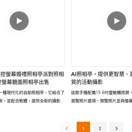
觸控螢幕婚禮照相亭派對照相
AI照相亭，提供更智慧、
控螢幕鏡面照相亭出售
質的活動攝影
一種現代化的自助照相亭，它結合了
這款手機配備15.6吋靈敏觸控屏
術，並配合軟體，提供全新的攝影體
瀏覽照片選項、預覽照片並與螢
相亭不同，鏡面照相亭通常採用大螢
高畫質相機鏡頭確保影像清晰生
計，使用者可以透過觸控鏡面螢幕互
RGB燈環則營造出動態視覺效果
體拍攝照片和影片。
和使用者體驗。
1
2