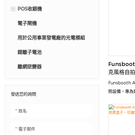
Funsboo
+
POS收銀機
的自動化。讓
核心規格。
電子閘機
自助結帳亭
用於公用事業發電廠的光電模組
零售亭
鋰離子電池
收銀機
Funsbo
離網逆變器
自我排序系統
克風格自
Funsboot
照設備，專為
發送您的詢問
推廣活動而設
清攝影機和動
姓名
效果專業的精美
亭支援姿勢引
電子郵件
享功能。其堅