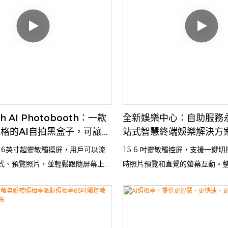
暢愉悅的體驗，也為企業帶來豐厚的
使用者帶來流暢愉悅的體驗，也
用於娛樂、品牌推廣或客戶互動，
利潤。無論是用於娛樂、品牌推
th 都能將每個瞬間變成值得珍藏與分享
Funsbooth 都能將每個瞬間
的美好回憶。
th AI Photobooth：一款
全新娛樂中心：自助服務永
格的AI自拍黑盒子，可讓您
站式智慧終端娛樂解決方
來感十足的高品質照片。
5.6英寸超靈敏觸摸屏，用戶可以流
15.6 吋靈敏觸控屏，支援一鍵
式、預覽照片，並輕鬆跟隨屏幕上的
時照片預覽和直覺的螢幕互動。
置高清攝像頭可拍攝清晰生動的圖
可捕捉清晰、生動的影像；相機周圍
的RGB光環可投射動態視覺效果，
營造出動態視覺效果，提升照片
質量，又最大程度地增強了互動體
者體驗。