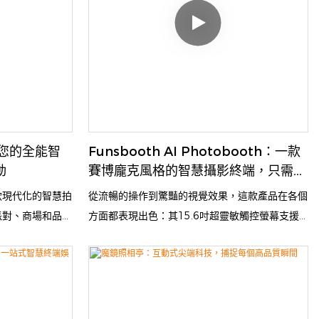
操作全自動。
使用者帶來流暢愉悅的體驗，也為企業帶來豐厚的
利潤。無論是用於娛樂、品牌推廣或客戶互動，
Funsbooth 都能將每個瞬間變成值得珍藏與分享
的美好回憶。
亭：您的全能智
Funsbooth AI Photobooth：一款
動
賽博龐克風格的智慧攝影終端，只需輕
輕一點，即可產生未來主義傑作。
是一款現代化的智慧拍
從流暢的操作到驚豔的視覺效果，這款產品在各個
派對、商場和品牌
方面都表現出色：其15.6吋超靈敏觸控螢幕支援
靈敏觸控螢幕、高
流暢的拍攝模式切換、照片的即時預覽以及簡單的
拍攝出清晰生動、
螢幕互動指南，讓所有技能水平的用戶都能輕鬆上
I 技術，此拍照
手。搭配高性能內建高清鏡頭，確保每一張照片都
即時列印或數位分
清晰銳利、細節豐富。更令人驚訝的是，環繞機身
利的支付方式，為
的動態RGB光環能夠投射出絢麗變幻的光效——這