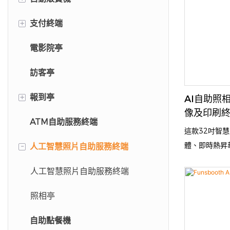
+
支付終端
手機殼自動販賣機
電影院亭
螢幕保護貼自動販賣機
停車繳費亭
訪客亭
+
報到亭
AI自助照
像及印刷
ATM自助服務終端
飯店自助入住亭
這款32吋智
-
體、即時熱昇
人工智慧照片自助服務終端
病人登記亭
將詳細介紹AI 
機場自助報到亭
人工智慧照片自助服務終端
軟體功能和獲
所和國際活動
照相亭
設置能夠持續
動。您將了解其
自助點餐機