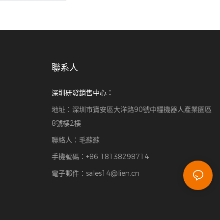
their own camera or choose our webcam,
also we provide 2 different softwares for
customer to choose: first one is self-
developed by our engineer——Funsbooth,
(with patent), the other one is
聯系人
DSLRBOOTH. Many customers will buy our
products for rental business or act as
深圳研發銷售中心：
resellers themselves, so that customers'
地址：深圳市寶安區大洋路90號中糧機器人產業園區
investment will be quickly rewarded
8號樓2樓
聯絡人：毛蘇蘇
手機號碼：+86 18138298714
電子郵件：
sales14@lien.cn