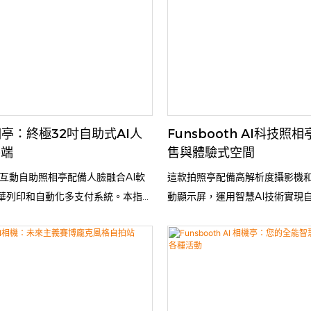
相亭：終極32吋自助式AI人
Funsbooth AI科技
終端
售與體驗式空間
慧互動自助照相亭配備人臉融合AI軟
這款拍照亭配備高解析度攝影機和
華列印和自動化多支付系統。本指南
動顯示屏，運用智慧AI技術實現
Capture 32吋照相亭的技術規格、
助和創意風格特效。內建RGB環
利特性。基於我們在高人流量零售場
境自動調節，確保每次拍攝都能
中的商業部署經驗，這種無人值守的
照片。強化玻璃面板和加固金屬
帶來比傳統照相亭高出三倍的用戶互
用，可滿足商業用途的持續使用
先進的RK3588處理單元和
援快速交易，可列印照片或即時