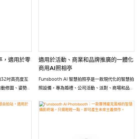
照相亭，適用於零
適用於活動、商業和品牌推廣的一體化
商用AI照相亭
32吋高亮度互
Funsbooth AI 智慧拍照亭是一款現代化的智慧拍
自動修圖、姿勢輔
照設備，專為婚禮、公司活動、派對、商場和品牌
境光可依周圍環
推廣活動而設計。它配備大尺寸靈敏觸控螢幕、高
獲得清晰、美觀的
清攝影機和動態 RGB 燈光，可拍攝出清晰生動、
機身使其經久耐
效果專業的精美照片。憑藉智慧 AI 技術，此拍照
。整合支付系統支
亭支援姿勢引導、照片增強以及即時列印或數位分
分享電子版，帶來
享功能。其堅固耐用的設計和便利的支付方式，為