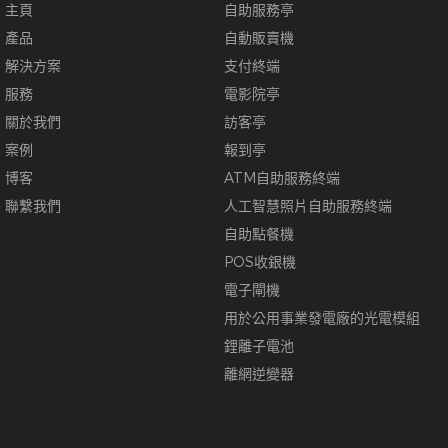
主頁
自助服務亭
產品
自動販賣機
解決方案
支付終端
服務
電影院亭
關於我們
訪客亭
案例
報到亭
博客
ATM自助服務終端
聯繫我們
人工智慧照片自助服務終端
自助點餐機
POS收銀機
電子閘機
用於公用事業發電廠的光電模組
鋰離子電池
離網逆變器