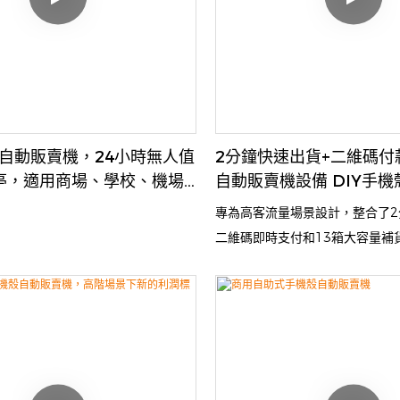
殼自動販賣機，24小時無人值
2分鐘快速出貨+二維碼付
亭，適用商場、學校、機場
自動販賣機設備 DIY手
可創造被動收入。
專為高客流量場景設計，整合了2
二維碼即時支付和13箱大容量補
計緊湊，易於安裝和移動。支援
作穩定。能夠高效率應對客流高
和商家增值的理想選擇。