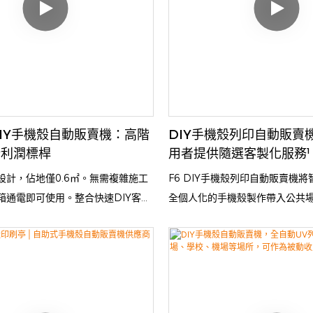
IY手機殼自動販賣機：高階
DIY手機殼列印自動販賣
新利潤標桿
用者提供隨選客製化服務¹
設計，佔地僅0.6㎡。無需複雜施工
F6 DIY手機殼列印自動販賣機
箱通電即可使用。整合快速DIY客製
全個人化的手機殼製作帶入公共
等功能，支援專屬相容耗材，運作穩
助式智慧終端，它讓顧客只需幾
利商店、奶茶店等小空間高客流量場
計、上傳、列印和取貨，將創意
開店。
技術完美融合於一體。無論是自
禮品或品牌推廣，這台機器都能
觸手可及的高品質保護殼。