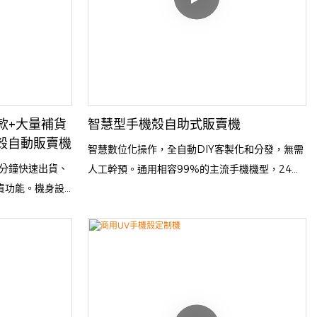
款+大量補貨
智慧型手機殼自助式販賣機
機殼自動販賣機
智慧數位化操作，全自動DIY客製化和分發，無需
分鐘快速出貨、
人工幹預。通用相容99%的主流手機機型，24小
貨功能。機身設
時不間斷營業，是商家最佳的無人獲利工具！
專用相容耗材，運
峰，是新零售創業