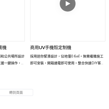
賣機
商用UV手機殼定制機
場和公共場所設計
採用迷你緊湊設計，佔地僅0.6㎡。無需複雜施工
支援一鍵操作，顧
即可安裝，開箱通電即可使用。整合快速DIY客製
並獲得防震、防刮
化、智慧支付等功能，支援專屬相容耗材，運作穩
於維護，可協助您
定。適用於便利商店、奶茶店等小空間高客流量場
造額外收入。
景，可低成本開店。