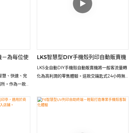
機－為每位使
LKS智慧型DIY手機殼列印自動販賣機
LKS全自動DIY手機殼自動販賣機將一般客流量轉
將智慧、快速、完
化為高利潤的零售體驗。這款交鑰匙式24小時無
場所。作為一款自
人值守自助服務終端，讓顧客在3分鐘內即可完成
分鐘即可完成設
高階智慧型手機殼的客製化、列印和取貨。專為商
、便利和專業列印
場、機場和校園等高人流環境設計，它能以近乎零
用、作為紀念品、
人工成本帶來豐厚的被動收入。 LKS DIY手機殼
輕鬆將創意轉化為
自動販賣機採用工業級愛普生印字頭架構，提供即
時按需列印服務。其高達858個手機殼的超大內部