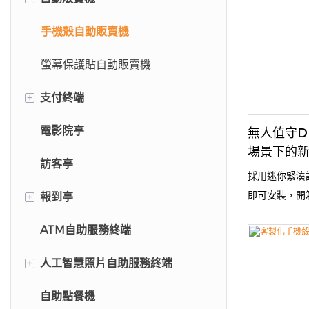
手機殼自動販賣機
螢幕保護貼自動販賣機
+
支付終端
電影院亭
停車繳費亭
無人值守D
場景下的
訪客亭
採用迷你緊湊
+
即可安裝，開
報到亭
化、智慧支付
ATM自助服務終端
飯店自助入住亭
定。適用於便
景，可低成本
+
人工智慧照片自助服務終端
病人登記亭
自助點餐機
機場自助報到亭
人工智慧照片自助服務終端