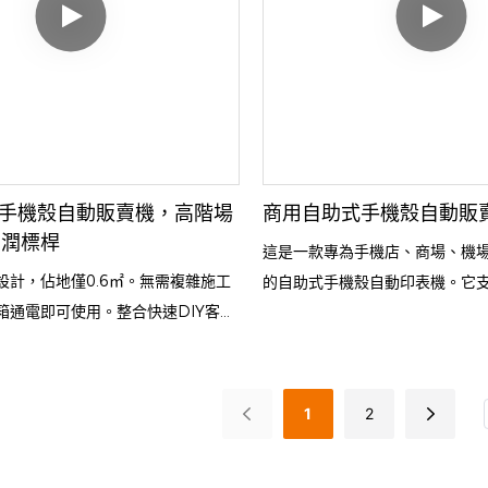
Y手機殼自動販賣機，高階場
商用自助式手機殼自動販
利潤標桿
這是一款專為手機店、商場、機
設計，佔地僅0.6㎡。無需複雜施工
的自助式手機殼自動印表機。它
箱通電即可使用。整合快速DIY客製
客可以輕鬆完成手機殼的列印，
等功能，支援專屬相容耗材，運作穩
的效果。這台機器穩定可靠，易
利商店、奶茶店等小空間高客流量場
以較低的投資提高服務效率並創
開店。
1
2