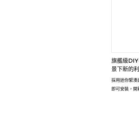
旗艦級DI
景下新的
採用迷你緊湊
即可安裝，開
化、智慧支付
定。適用於便
景，可低成本