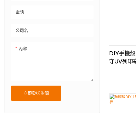
電話
公司名
內容
DIY手機
守UV列印
等場所，
立即發送詢問