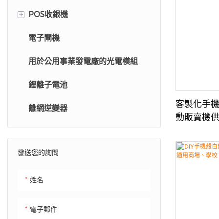
+
POS收銀機
照相亭
電子閘機
自助結帳亭
用於公用事業發電廠的光電模組
零售亭
鋰離子電池
收銀機
客製化手機
離網逆變器
自我排序系統
動販賣機
發送您的詢問
姓名
電子郵件