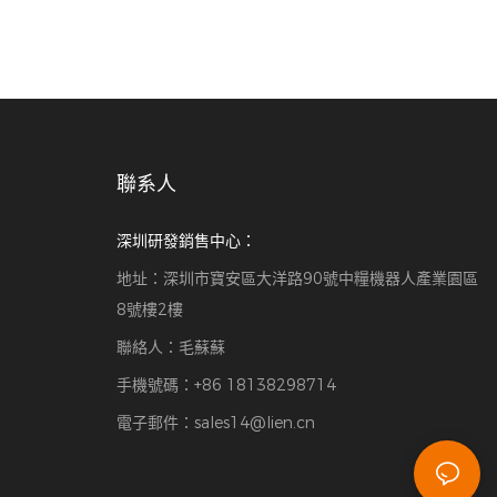
聯系人
深圳研發銷售中心：
地址：深圳市寶安區大洋路90號中糧機器人產業園區
8號樓2樓
聯絡人：毛蘇蘇
手機號碼：+86 18138298714
電子郵件：
sales14@lien.cn