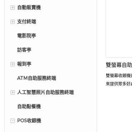
+
自動販賣機
+
支付終端
手機殼自動販賣機
電影院亭
螢幕保護貼自動販賣機
停車繳費亭
訪客亭
+
報到亭
雙螢幕自
雙螢幕收銀機
ATM自助服務終端
飯店自助入住亭
來提供眾多好
+
效率。 收銀
人工智慧照片自助服務終端
病人登記亭
則清楚地看到
自助點餐機
機場自助報到亭
人工智慧照片自助服務終端
解和糾紛。 
訊息，提供更
-
POS收銀機
照相亭