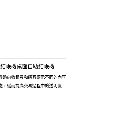
助結帳機桌面自助結帳機
透過向收銀員和顧客顯示不同的內容
處，從而提高交易過程中的透明度和
員可以專注於操作收銀系統，而顧客
自己的帳單明細和付款訊息，減少誤
此外，客戶螢幕可以顯示廣告和促銷
多的行銷機會並增強整體客戶體驗