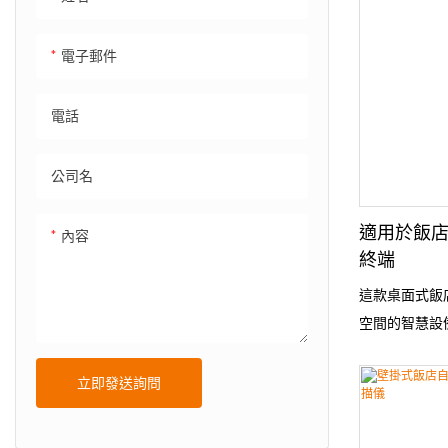
標準。
電子郵件
電話
公司名
適用於飯店
內容
終端
這款桌面式飯
空間的智慧設
設計。它整合
描、人臉辨識
立即發送詢問
秒內獨立完成
程。該終端機