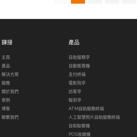
提供高效便捷的非接觸式智慧服
入住體驗。
鍊接
產品
主頁
自助服務亭
產品
自動販賣機
解決方案
支付終端
服務
電影院亭
關於我們
訪客亭
案例
報到亭
博客
ATM自助服務終端
聯繫我們
人工智慧照片自助服務終端
自助點餐機
POS收銀機