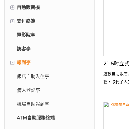
+
自動販賣機
+
支付終端
手機殼自動販賣機
電影院亭
螢幕保護貼自動販賣機
停車繳費亭
訪客亭
-
報到亭
21.5吋
這款自助飯店
飯店自助入住亭
程，取代了人
現金接收器、
病人登記亭
支援全天候自
機場自助報到亭
身份驗證、選
人工成本，減
ATM自助服務終端