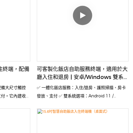
照驗證功能，簡化了前台管理。它採用堅固耐用的
工業級落地式外殼，提供無縫的多語言硬體介面，
可與主流物業管理系統 (PMS) 無縫同步。
住終端，配備
可客製化飯店自助服務終端，適用於大
廳入住和退房 | 安卓/Windows 雙系
統
配備大尺寸觸控
✅ 一體化飯店服務：入住/退房、護照掃描、房卡
支付。它內建收據
發放、支付 ✅ 雙系統選項：Android 11 /
統，確保穩定可
Windows 10/11，實現靈活的軟體整合 ✅ 落地式
服務等行業實現流
和桌面式兩種款式，適用於任何飯店大廳版面 ✅
。
人臉辨識和語音對講機，客製化安全性/100/7 顏
色✅ 通過CE、FCC、ROHS認證，並提供一年硬