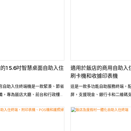
的15.6吋智慧桌面自助入住
適用於飯店的商用自助入
刷卡機和收據印表機
店自助入住終端機是一款緊湊、節省
這是一款多功能自助服務終端，
備，專為飯店大廳、前台和行政樓層
屏，支援現金、銀行卡和二維碼
了觸控螢幕操作、身分證/護照掃
印表機，運行Windows作業系
和發卡功能，使客人能夠在短短30
靠。是零售、餐飲、票務和公共
入住、取房卡、預訂確認和退房等流
程自動化、提高效率的理想選擇
相容於主流飯店PMS系統，支援多