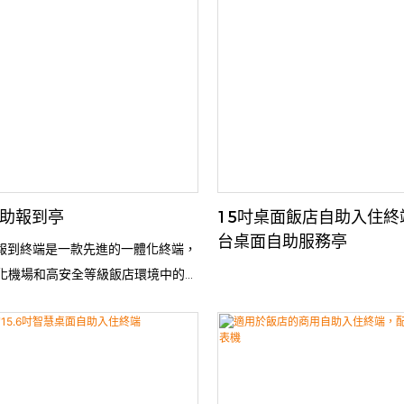
自助報到亭
15吋桌面飯店自助入住終端
台桌面自助服務亭
助報到終端是一款先進的一體化終端，
化機場和高安全等級飯店環境中的身
流程和證件發放。此互動式設備由
k Systems (LKS)公司設計，整合了生
高速文件掃描、實體卡回收和全天候
，可大幅縮短等待時間、降低營運人
保嚴格符合國際安全和ADA無障礙