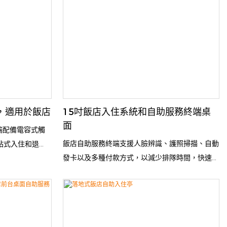
端，適用於飯店
15吋飯店入住系統和自助服務終端桌
面
端配備電容式觸
飯店自助服務終端支援人臉辨識、護照掃描、自動
站式入住和退
發卡以及多種付款方式，以減少排隊時間，快速辦
印。其堅固耐用的
理入住。
飯店高頻使用。多
人等待時間，優化
是各類飯店的理想