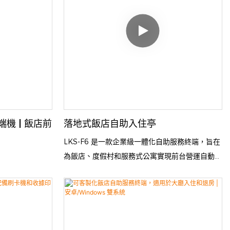
機 | 飯店前
落地式飯店自助入住亭
LKS-F6 是一款企業級一體化自助服務終端，旨在
為飯店、度假村和服務式公寓實現前台營運自動
化。作為全天候無人值守的數位禮賓服務，F6 允
許抵達的客人自助驗證身份、完成安全支付並領取
已編程的房卡，從而有效緩解高峰時段大廳擁堵。
機場和飯店自助入住亭護照和身分證掃描器：
LKS-F6 透過整合自動房卡發放和安全的 OCR 護