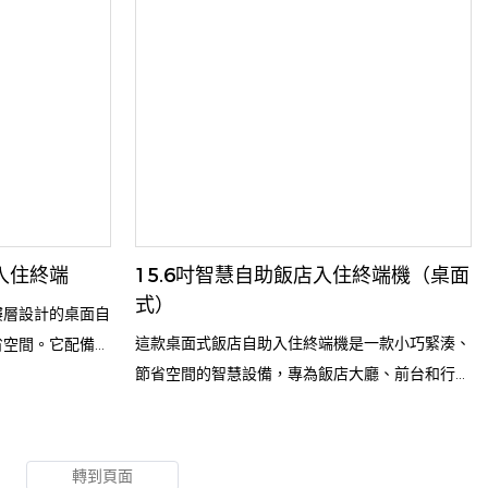
體保修
入住終端
15.6吋智慧自助飯店入住終端機（桌面
式）
樓層設計的桌面自
這款桌面式飯店自助入住終端機是一款小巧緊湊、
省空間。它配備觸
節省空間的智慧設備，專為飯店大廳、前台和行政
以及發票列印功
樓層設計。它整合了觸控螢幕操作、身分證/護照
入住手續。此終端
掃描、人臉辨識和發卡功能，使客人能夠在30秒
，可大幅減輕前台
內完成自助入住、取房卡、預訂確認和退房。該終
人的等待時間，並