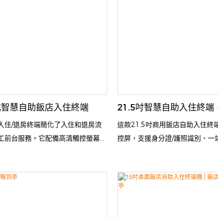
立式智慧自助飯店入住終端
21.5吋智慧自助入住終
入住/退房終端簡化了入住和退房流
這款21.5吋商用飯店自助入住終
工前台服務。它配備高清觸控螢幕、
控屏，支援身分證/護照識別、一
刷卡器、護照掃描器和收據印表機，
房、現金和刷卡支付以及發票列
助服務。客人只需1-2分鐘即可完成
商用級機身防撞防刮，非常適合
房、領取房卡和退房手續。它降低了
語言介面操作簡便，有效減少客
少了等待時間，並提高了效率。
前台工作流程，降低人力成本，
智慧升級之選。