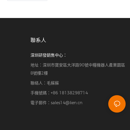
端機相容於主流飯店PMS系統，支援多語言操作
務，從而提升整體
和24小時全天候服務，有效減輕前台工作量，縮
短排隊時間，並透過高效、非接觸式的智慧服務提
升整體賓客體驗。
聯系人
深圳研發銷售中心：
地址：深圳市寶安區大洋路90號中糧機器人產業園區
8號樓2樓
聯絡人：毛蘇蘇
手機號碼：+86 18138298714
電子郵件：
sales14@lien.cn