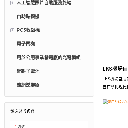
+
人工智慧照片自助服務終端
自助點餐機
人工智慧照片自助服務終端
+
POS收銀機
照相亭
電子閘機
自助結帳亭
用於公用事業發電廠的光電模組
零售亭
LKS機場
鋰離子電池
收銀機
LKS機場自
離網逆變器
自我排序系統
旨在簡化現代
分驗證、報到
Lean Kios
物辨識技術、
發送您的詢問
閉路電視監控
工成本，並確
姓名