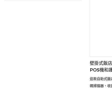
語言操作和2
作量，縮短排
慧服務提升客
壁掛式飯
POS機和
這款自助式飯
碼掃描器、收
湊、易用的設
房卡發放和付
客人抵達體驗