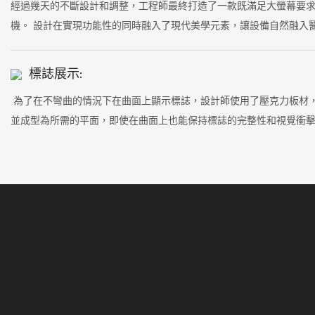
經過幾天的不斷設計和調整，工程師最終打造了一款既滿足大螢幕要
機。 設計在實現功能性的同時融入了現代美學元素，讓設備自然融入
標誌展示:
為了在不彎曲的情況下在曲面上顯示標誌，設計師使用了壓克力板材
並成型為所需的平面，即使在曲面上也能保持標誌的完整性和視覺衝