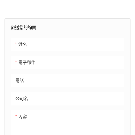
國產品牌 1C 充電 / 0.5C 放電 –
2 小時內充滿 5000 次以上循環
或 5 年保修
發送您的詢問
姓名
電子郵件
電話
公司名
內容