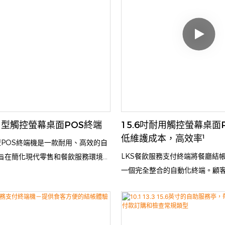
耐用型觸控螢幕桌面POS終端
15.6吋耐用觸控螢幕桌面
低維護成本，高效率¹
上型POS終端機是一款耐用、高效的自
LKS餐飲服務支付終端將餐廳結
旨在簡化現代零售和餐飲服務環境中
一個完全整合的自動化終端。顧
流程。這款緊湊型一體化終端配備一
電子菜單、選擇心儀的菜色、提
寸的高分辨率電容式觸控屏，能夠快速
方式完成支付，並即時取得訂單
易完成的整個流程。 LKS-F6內建
消除了排隊現象，最大限度地減
表機和多種支付處理模組，可有效消