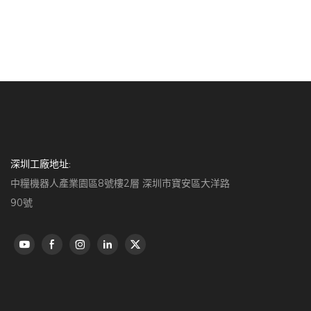
速高效的訂單
這款 POS 
和節省空間的
的同時增強結
深圳工廠地址:
中糧機器人產業園區8號樓2層 深圳市寶安區大洋路
90號