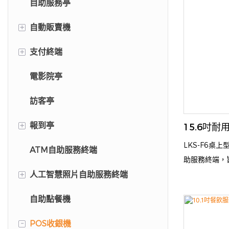
自助服務亭
+
自動販賣機
+
支付終端
手機殼自動販賣機
電影院亭
螢幕保護貼自動販賣機
停車繳費亭
訪客亭
+
報到亭
15.6吋
LKS-F6桌
ATM自助服務終端
飯店自助入住亭
助服務終端，
+
的點餐和結帳
人工智慧照片自助服務終端
病人登記亭
塊15.6英
自助點餐機
機場自助報到亭
人工智慧照片自助服務終端
完成從下單到交
高速熱感式印
-
POS收銀機
照相亭