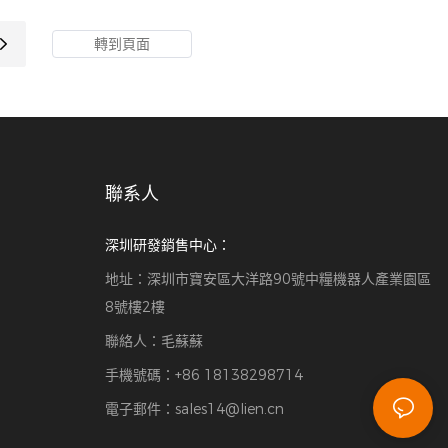
付。 它將有助於
用現金和硬幣以及POS機進行支付。 它將有助於
和效率
減少排隊時間、提高自動化程度和效率
聯系人
深圳研發銷售中心：
地址：深圳市寶安區大洋路90號中糧機器人產業園區
8號樓2樓
聯絡人：毛蘇蘇
手機號碼：+86 18138298714
電子郵件：
sales14@lien.cn