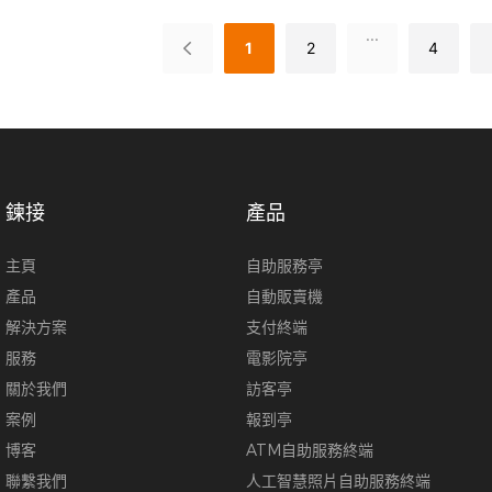
處理，改善客戶服務和營運生產力。
用現金和硬幣以及POS機進行支
...
系統具有用戶友好的介面、可靠的性能
減少排隊時間、提高自動化程度
1
2
4
設計，非常適合希望在優化櫃檯空間
帳流程的企業
鍊接
產品
主頁
自助服務亭
產品
自動販賣機
解決方案
支付終端
服務
電影院亭
關於我們
訪客亭
案例
報到亭
博客
ATM自助服務終端
聯繫我們
人工智慧照片自助服務終端