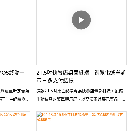
POS終端－
21.5吋快餐店桌面終端 – 視覺化選單顯
示 + 多支付結帳
帳體驗重新定義為
這款21.5吋桌面終端專為快餐店量身打造，配備
客可自主輕鬆瀏覽
生動逼真的菜單顯示屏，以高清圖片展示菜品，吸
交訂單、透過多種
引顧客。它整合了多種支付方式（支援銀行卡、二
確認資訊。該終端
維碼、行動錢包等），實現流暢便捷的無排隊交
少了收銀員的干
易。終端體積小巧，易於放置在點餐檯，並可與