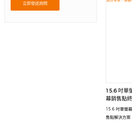
立即發送詢問
設計增強了結
效率，因此非
15.6 吋
幕銷售點
用途
15.6 吋單
售點解決方案
境中的交易。