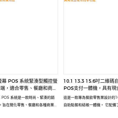
帳區的美學吸引力，同時提高了運營
常適合快速節奏的零售環境
單螢幕 POS 系統緊湊型觸控螢
10.1 13.3 15.6吋二
終端，適合零售、餐廳和商業
POS支付一體機，具有現
能
螢幕 POS 系統是一款時尚、緊湊的銷
這是一款專為餐飲零售業設計的10.1/
，旨在簡化零售、餐廳和各種商業環
自助點餐和結帳一體機。 它配備
 它配備高解析度觸控屏，可實現快
維碼掃描器以及印表機，允許客