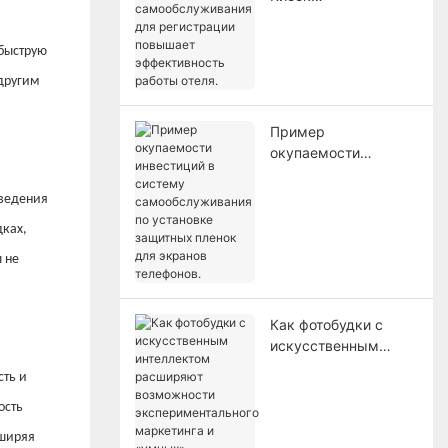
самообслуживания
для регистрации
 быструю
повышает
эффективность
другим
работы отеля.
Пример
окупаемости
инвестиций в
систему
оведения
самообслуживания
дках,
по установке
защитных пленок
 не
для экранов
телефонов.
Как фотобудки с
искусственным
интеллектом
ть и
расширяют
ость
возможности
экспериментального
сширяя