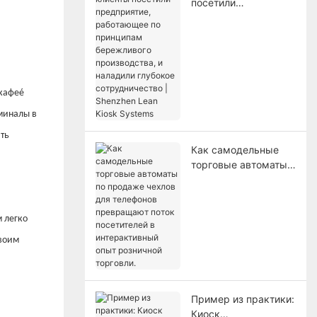
посетили
предприятие,
работающее по
принципам
бережливого
производства, и
наладили глубокое
 кафеé
сотрудничество |
рминалы в
Shenzhen Lean Kiosk
ать
Systems
Как самодельные
торговые автоматы
по продаже чехлов
для телефонов
превращают поток
 легко
посетителей в
интерактивный опыт
своим
розничной торговли.
Пример из практики:
Киоск