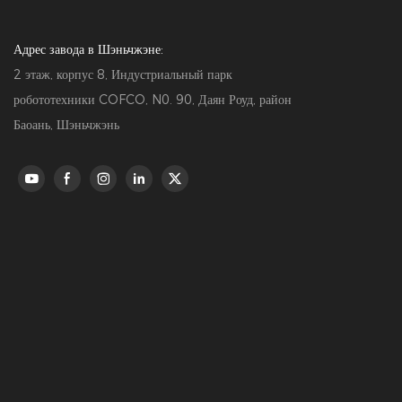
Адрес завода в Шэньчжэне:
2 этаж, корпус 8, Индустриальный парк
робототехники COFCO, N0. 90, Даян Роуд, район
Баоань, Шэньчжэнь