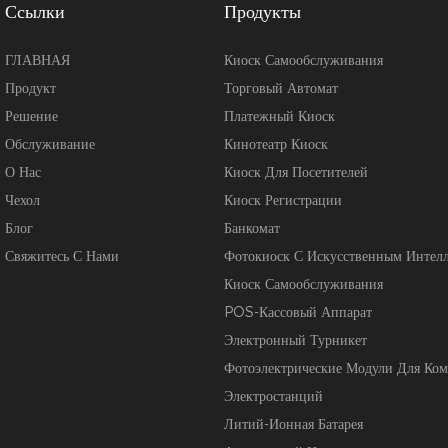
Ссылки
Продукты
ГЛАВНАЯ
Киоск Самообслуживания
Продукт
Торговый Автомат
Решение
Платежный Киоск
Обслуживание
Кинотеатр Киоск
О Нас
Киоск Для Посетителей
Чехол
Киоск Регистрации
Блог
Банкомат
Свяжитесь С Нами
Фотокиоск С Искусственным Интел
Киоск Самообслуживания
POS-Кассовый Аппарат
Электронный Турникет
Фотоэлектрические Модули Для Ко
Электростанций
Литий-Ионная Батарея