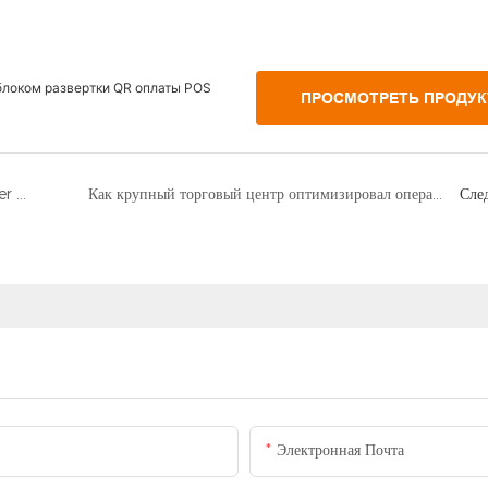
 блоком развертки QR оплаты POS
ПРОСМОТРЕТЬ ПРОДУ
(Тур по Жемчужной реке) Гуанчжоу City Explorer - автомат самообслуживания Meituan Travel по продаже и сбору билетов
Как крупный торговый центр оптимизировал операционную эффективность и удобство оплаты клиентов на своей подземной парковке, внедрив платежные терминалы самообслуживания
Сле
留安自助缴费终端：彻底改变停
Электронная Почта