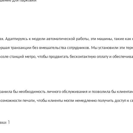
ешение для парковки
х. Адаптируясь к модели автоматической работы, эти машины, такие как
вершая транзакции без вмешательства сотрудников. Мы установили эти те
зле станций метро, ​​чтобы продвигать бесконтактную оплату и обеспечив
транила бы необходимость личного обслуживания и позволила бы клиентам
озможности печати, чтобы клиенты могли немедленно получить доступ к 