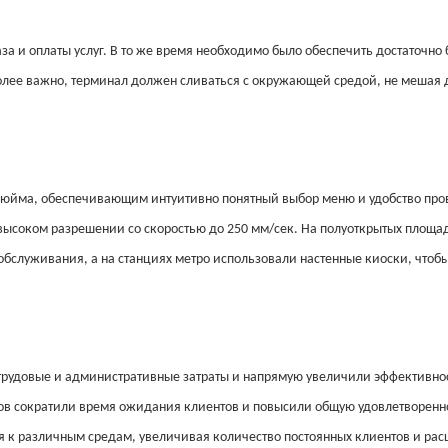
а и оплаты услуг. В то же время необходимо было обеспечить достаточно
более важно, терминал должен сливаться с окружающей средой, не мешая 
дюйма, обеспечивающим интуитивно понятный выбор меню и удобство пр
высоком разрешении со скоростью до 250 мм/сек. На полуоткрытых площа
бслуживания, а на станциях метро использовали настенные киоски, чтобы
рудовые и административные затраты и напрямую увеличили эффективнос
еков сократили время ожидания клиентов и повысили общую удовлетворенн
 к различным средам, увеличивая количество постоянных клиентов и ра