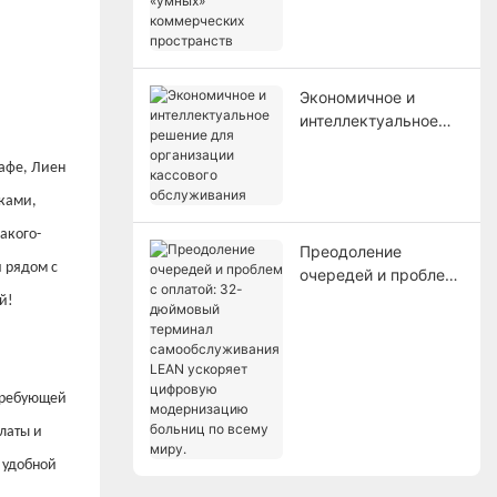
маркетинга и
«умных»
коммерческих
пространств
Экономичное и
интеллектуальное
решение для
организации
кафе, Лиен
кассового
ками,
обслуживания
акого-
Преодоление
и рядом с
очередей и проблем
с оплатой: 32-
й!
дюймовый терминал
самообслуживания
LEAN ускоряет
цифровую
 требующей
модернизацию
латы и
больниц по всему
миру.
 удобной