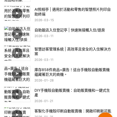
AI照相亭 | 適用於活動和零售的智慧照片列印自
助終端
2026
03
15
自助飯店入住登記亭 | 快速無接觸入住/退房
2026
03
11
智慧訪客管理系統 | 高效率且安全的入住解決方
案
2026
03
11
庫存858件商品+廣告！這台手機殼自動販賣機
蘊藏著巨大的商機。
2026
01
28
DIY手機殼自動販賣機：自助販賣機和一鍵式生
產
2026
01
21
客製化手機殼印刷自動販賣機：開啟印刷新可能
2026
01
21