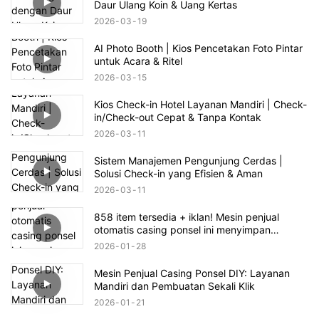
Daur Ulang Koin & Uang Kertas
2026
03
19
AI Photo Booth | Kios Pencetakan Foto Pintar
untuk Acara & Ritel
2026
03
15
Kios Check-in Hotel Layanan Mandiri | Check-
in/Check-out Cepat & Tanpa Kontak
2026
03
11
Sistem Manajemen Pengunjung Cerdas |
Solusi Check-in yang Efisien & Aman
2026
03
11
858 item tersedia + iklan! Mesin penjual
otomatis casing ponsel ini menyimpan
peluang bisnis yang sangat besar.
2026
01
28
Mesin Penjual Casing Ponsel DIY: Layanan
Mandiri dan Pembuatan Sekali Klik
2026
01
21