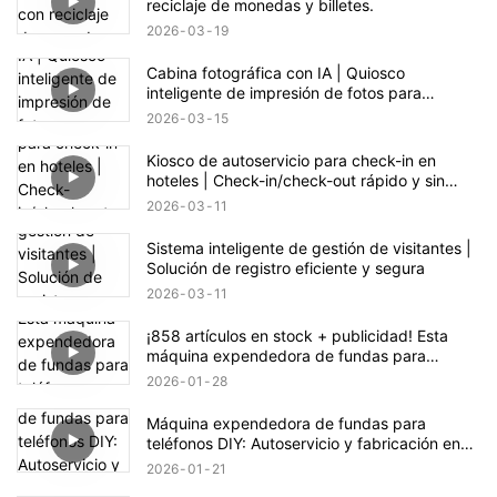
reciclaje de monedas y billetes.
2026
03
19
Cabina fotográfica con IA | Quiosco
inteligente de impresión de fotos para
eventos y comercios
2026
03
15
Kiosco de autoservicio para check-in en
hoteles | Check-in/check-out rápido y sin
contacto
2026
03
11
Sistema inteligente de gestión de visitantes |
Solución de registro eficiente y segura
2026
03
11
¡858 artículos en stock + publicidad! Esta
máquina expendedora de fundas para
teléfono esconde una gran oportunidad de
2026
01
28
negocio.
Máquina expendedora de fundas para
teléfonos DIY: Autoservicio y fabricación en
un solo clic
2026
01
21