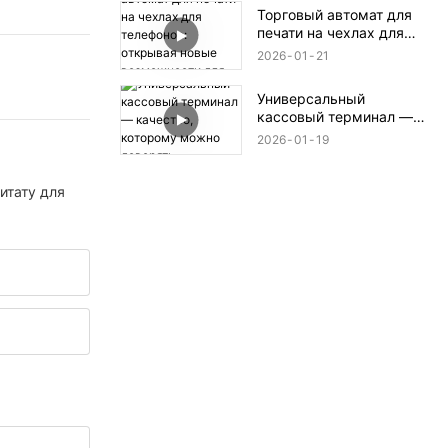
самообслуживания и
Торговый автомат для
изготовление в один
печати на чехлах для
клик.
телефонов: открывая
2026
01
21
новые возможности для
печати.
Универсальный
кассовый терминал —
качество, которому
2026
01
19
можно доверять.
итату для