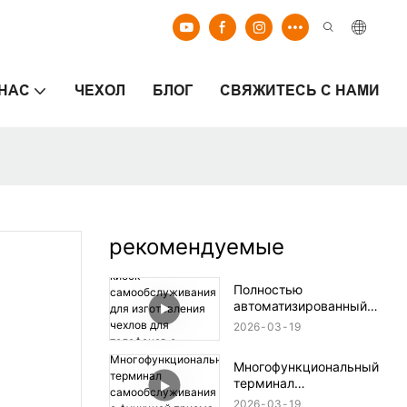
 НАС
ЧЕХОЛ
БЛОГ
СВЯЖИТЕСЬ С НАМИ
рекомендуемые
Полностью
автоматизированный
киоск
2026
03
19
самообслуживания для
изготовления чехлов для
Многофункциональный
телефонов с
терминал
индивидуальной
самообслуживания с
печатью.
2026
03
19