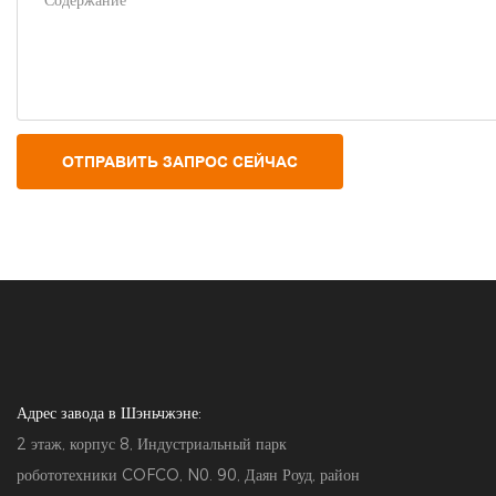
Содержание
ОТПРАВИТЬ ЗАПРОС СЕЙЧАС
Адрес завода в Шэньчжэне:
2 этаж, корпус 8, Индустриальный парк
робототехники COFCO, N0. 90, Даян Роуд, район