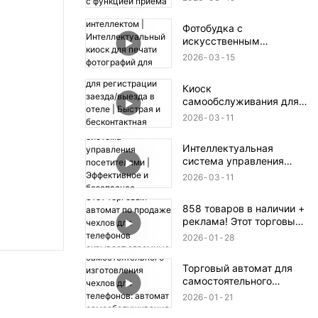
функцией приема монет
и банкнот.
Фотобудка с
искусственным
интеллектом |
2026
03
15
Интеллектуальный киоск
для печати фотографий
Киоск
для мероприятий и
самообслуживания для
розничной торговли
регистрации заезда/
2026
03
11
выезда в отеле |
Быстрая и
Интеллектуальная
бесконтактная
система управления
регистрация заезда/
посетителями |
выезда
2026
03
11
Эффективное и
безопасное решение для
858 товаров в наличии +
регистрации
реклама! Этот торговый
автомат по продаже
2026
01
28
чехлов для телефонов
скрывает огромные
Торговый автомат для
возможности для
самостоятельного
бизнеса.
изготовления чехлов для
2026
01
21
телефонов: автомат