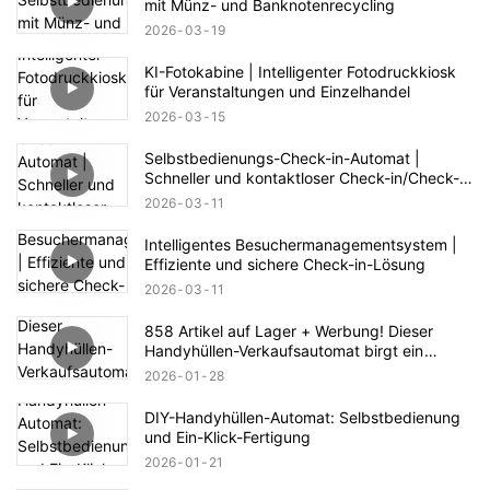
mit Münz- und Banknotenrecycling
2026
03
19
KI-Fotokabine | Intelligenter Fotodruckkiosk
für Veranstaltungen und Einzelhandel
2026
03
15
Selbstbedienungs-Check-in-Automat |
Schneller und kontaktloser Check-in/Check-
out
2026
03
11
Intelligentes Besuchermanagementsystem |
Effiziente und sichere Check-in-Lösung
2026
03
11
858 Artikel auf Lager + Werbung! Dieser
Handyhüllen-Verkaufsautomat birgt ein
riesiges Geschäftspotenzial.
2026
01
28
DIY-Handyhüllen-Automat: Selbstbedienung
und Ein-Klick-Fertigung
2026
01
21