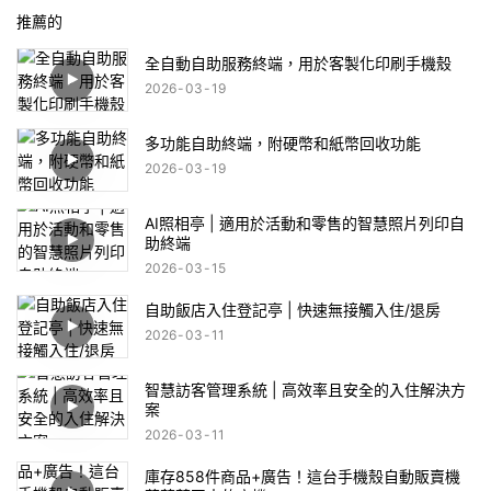
推薦的
全自動自助服務終端，用於客製化印刷手機殼
2026
03
19
多功能自助終端，附硬幣和紙幣回收功能
2026
03
19
AI照相亭 | 適用於活動和零售的智慧照片列印自
助終端
2026
03
15
自助飯店入住登記亭 | 快速無接觸入住/退房
2026
03
11
智慧訪客管理系統 | 高效率且安全的入住解決方
案
2026
03
11
庫存858件商品+廣告！這台手機殼自動販賣機