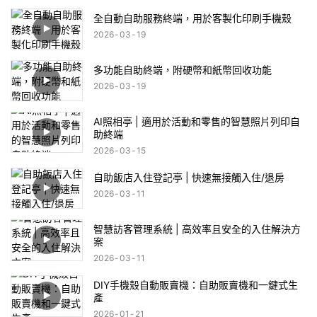
全自動自助服務終端，用於客製化印刷手機殼
2026
03
19
多功能自助終端，附硬幣和紙幣回收功能
2026
03
19
AI照相亭 | 適用於活動和零售的智慧照片列印自
助終端
2026
03
15
自助飯店入住登記亭 | 快速無接觸入住/退房
2026
03
11
智慧訪客管理系統 | 高效率且安全的入住解決方
案
2026
03
11
DIY手機殼自動販賣機：自助販賣機和一鍵式生
產
2026
01
21