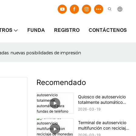
TROS
FUNDA
REGISTRO
CONTÁCTENOS
das: nuevas posibilidades de impresión
Recomendado
Quiosco de autoservicio
totalmente automático
para fundas de teléfono
2026
03
19
impresas a medida
Terminal de autoservicio
multifunción con reciclaje
de monedas y billetes.
2026
03
19