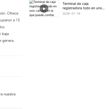
Terminal de caja
registradora todo en uno:
calidad en la que puede
ión. Ofrece
2026
01
19
confiar.
uperior a 15
los
 baja,
ue genera
ra nuestra