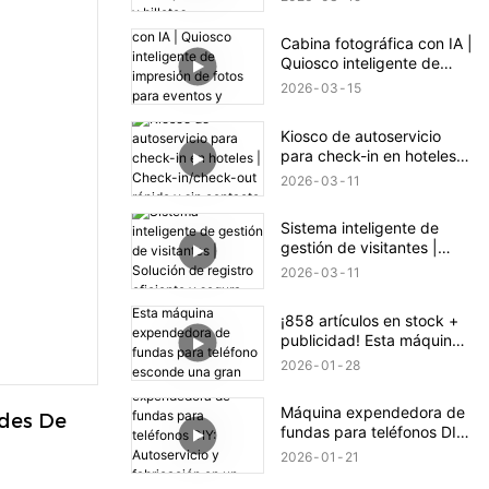
Cabina fotográfica con IA |
Quiosco inteligente de
impresión de fotos para
2026
03
15
eventos y comercios
Kiosco de autoservicio
para check-in en hoteles |
Check-in/check-out rápido
2026
03
11
y sin contacto
Sistema inteligente de
gestión de visitantes |
Solución de registro
2026
03
11
eficiente y segura
¡858 artículos en stock +
publicidad! Esta máquina
expendedora de fundas
2026
01
28
para teléfono esconde una
gran oportunidad de
Máquina expendedora de
negocio.
des De 
fundas para teléfonos DIY:
Autoservicio y fabricación
2026
01
21
en un solo clic