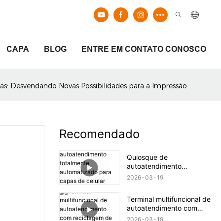
CAPA
BLOG
ENTRE EM CONTATO CONOSCO
as: Desvendando Novas Possibilidades para a Impressão
Recomendado
Quiosque de
autoatendimento
totalmente automatizado
2026
03
19
para capas de celular
personalizadas.
Terminal multifuncional de
autoatendimento com
reciclagem de moedas e
2026
03
19