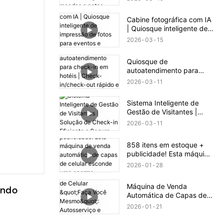
notas.
Cabine fotográfica com IA
| Quiosque inteligente de
impressão de fotos para
2026
03
15
eventos e varejo
Quiosque de
autoatendimento para
check-in em hotéis |
2026
03
11
Check-in/check-out rápido
e sem contato
Sistema Inteligente de
Gestão de Visitantes |
Solução de Check-in
2026
03
11
Eficiente e Segura
858 itens em estoque +
publicidade! Esta máquina
de venda automática de
2026
01
28
capas de celular esconde
uma enorme oportunidade
Máquina de Venda
de negócio.
ndo 
Automática de Capas de
Celular "Faça Você
2026
01
21
Mesmo": Autosserviço e