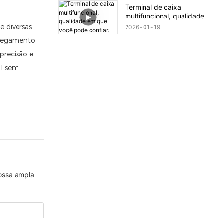
Fabricação com Um Clique
Terminal de caixa
multifuncional, qualidade
em que você pode confiar.
e diversas
2026
01
19
rregamento
precisão e
al sem
nossa ampla