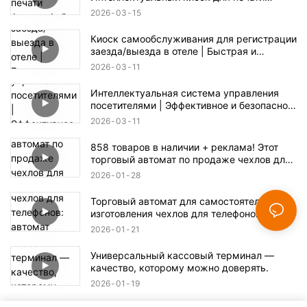
фотографий для мероприятий и розничной
2026
03
15
торговли
Киоск самообслуживания для регистрации
заезда/выезда в отеле | Быстрая и
бесконтактная регистрация заезда/выезда
2026
03
11
Интеллектуальная система управления
посетителями | Эффективное и безопасное
решение для регистрации
2026
03
11
858 товаров в наличии + реклама! Этот
торговый автомат по продаже чехлов для
телефонов скрывает огромные
2026
01
28
возможности для бизнеса.
Торговый автомат для самостоятельного
изготовления чехлов для телефонов:
автомат самообслуживания и
2026
01
21
изготовление в один клик.
Универсальный кассовый терминал —
качество, которому можно доверять.
2026
01
19