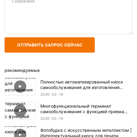
Содержание
ОТПРАВИТЬ ЗАПРОС СЕЙЧАС
рекомендуемые
Полностью автоматизированный киоск
самообслуживания для изготовления
чехлов для телефонов с индивидуальной
2026
03
19
печатью.
Многофункциональный терминал
самообслуживания с функцией приема
монет и банкнот.
2026
03
19
Фотобудка с искусственным интеллектом |
Интеллектуальный киоск для печати