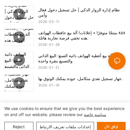
نظام إدارة الزوار الذكي | حل تسجيل دخول فعال
وآمن
2026
03
11
٨٥٨ منتجًا متوفرًا + إعلانات! آلة بيع حافظات الهواتف
هذه تخفي فرصة تجارية هائلة.
2026
01
28
آلة بيع أغطية الهواتف ذاتية الصنع: البيع الذاتي
والتصنيع بنقرة واحدة
2026
01
21
جهاز تسجيل نقدي متكامل، جودة يمكنك الوثوق بها.
2026
01
19
We use cookies to ensure that we give you the best experience
سياسة خاصة
on and off our website. please review our
حقوق النشر © 2024 شركة شنتشن لين كشك سيستمز المحدودة |
خريطة الموقع
سياسة الخصوصية
إعدادات ملفات تعريف الارتباط
Reject
أوافق الآن