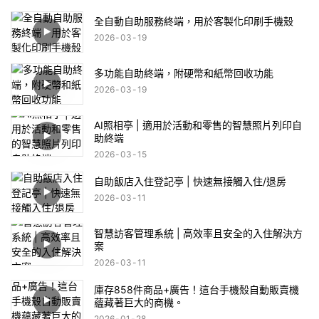
全自動自助服務終端，用於客製化印刷手機殼
2026
03
19
多功能自助終端，附硬幣和紙幣回收功能
2026
03
19
AI照相亭 | 適用於活動和零售的智慧照片列印自
助終端
2026
03
15
自助飯店入住登記亭 | 快速無接觸入住/退房
2026
03
11
智慧訪客管理系統 | 高效率且安全的入住解決方
案
2026
03
11
庫存858件商品+廣告！這台手機殼自動販賣機
蘊藏著巨大的商機。
2026
01
28