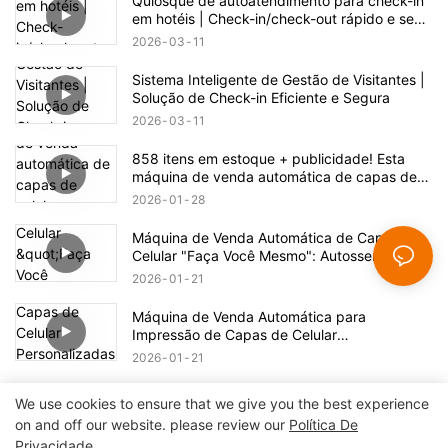
Quiosque de autoatendimento para check-in
em hotéis | Check-in/check-out rápido e sem
contato
2026
03
11
Sistema Inteligente de Gestão de Visitantes |
Solução de Check-in Eficiente e Segura
2026
03
11
858 itens em estoque + publicidade! Esta
máquina de venda automática de capas de
celular esconde uma enorme oportunidade de
2026
01
28
negócio.
Máquina de Venda Automática de Capas de
Celular "Faça Você Mesmo": Autosserviço e
Fabricação com Um Clique
2026
01
21
Máquina de Venda Automática para
Impressão de Capas de Celular
Personalizadas: Desvendando Novas
2026
01
21
Possibilidades para a Impressão
We use cookies to ensure that we give you the best experience
on and off our website. please review our
Política De
Privacidade