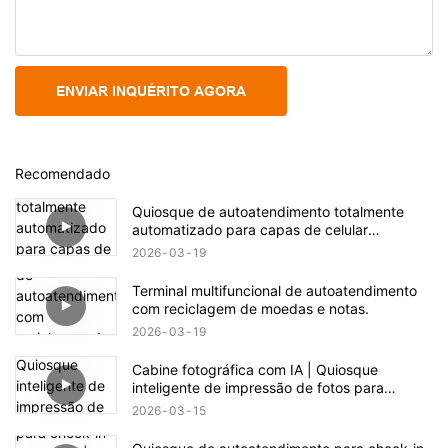
ENVIAR INQUÉRITO AGORA
Recomendado
Quiosque de autoatendimento totalmente
automatizado para capas de celular
personalizadas.
2026
03
19
Terminal multifuncional de autoatendimento
com reciclagem de moedas e notas.
2026
03
19
Cabine fotográfica com IA | Quiosque
inteligente de impressão de fotos para
eventos e varejo
2026
03
15