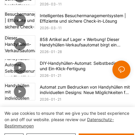
out
2026
03
11
Intelligentes Besuchermanagementsystem |
Effiziente und sichere Check-in-Lösung
2026
03
11
858 Artikel auf Lager + Werbung! Dieser
Handyhüllen-Verkaufsautomat birgt ein
riesiges Geschäftspotenzial.
2026
01
28
DIY-Handyhüllen-Automat: Selbstbedienung
und Ein-Klick-Fertigung
2026
01
21
Automat zum Bedrucken von Handyhüllen mit
individuellen Designs: Neue Möglichkeiten für
den Druck
2026
01
21
We use cookies to ensure that we give you the best experience
on and off our website. please review our
Datenschutz-
Bestimmungen
Urheberrecht© 2024 Shenzhen Lean Kiosk Systems Co.,