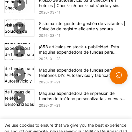
Kiosco de autoservicio para check-in en
hoteles | Check-in/check-out rápido y sin
contacto
2026
03
11
Sistema inteligente de gestión de visitantes |
Solución de registro eficiente y segura
2026
03
11
¡858 artículos en stock + publicidad! Esta
máquina expendedora de fundas para
teléfono esconde una gran oportunidad de
2026
01
28
negocio.
Máquina expendedora de fundas para
teléfonos DIY: Autoservicio y fabricación en
un solo clic
2026
01
21
Máquina expendedora de impresión de
fundas de teléfono personalizadas: nuevas
posibilidades de impresión
2026
01
21
We use cookies to ensure that we give you the best experience
on and off our website. please review our
Política De Privacidad