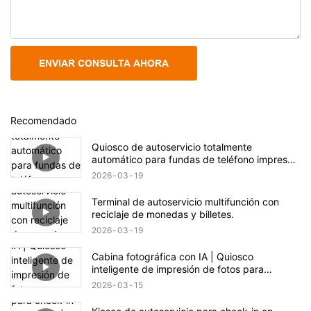
ENVIAR CONSULTA AHORA
Recomendado
Quiosco de autoservicio totalmente
automático para fundas de teléfono impresas
a medida
2026
03
19
Terminal de autoservicio multifunción con
reciclaje de monedas y billetes.
2026
03
19
Cabina fotográfica con IA | Quiosco
inteligente de impresión de fotos para
eventos y comercios
2026
03
15