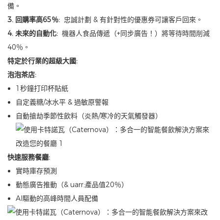
備。
3. 回購率高65％:
忠誠計劃 & 有針對性的優惠券可讓客戶回來。
4. 未來的自動化:
機器人食品傳遞（+同步廣告！）將等待時間削減
40％。
特定於行業的超級大國:
泡泡茶店:
1秒鐘打印杯貼紙
自定義糖/冰水平 & 過敏原警報
自動搶劫季節性飲料（炎熱/寒冷的天氣觸發器）
快速服務餐廳:
實時庫存預測
動態廣告推動（& uarr;產品值20％）
AI驅動的高峰時間人員配備