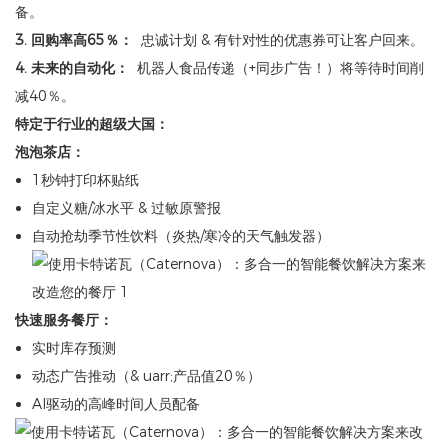
备。
3. 回购率高65％：
忠诚计划 & 有针对性的优惠券可让客户回来。
4. 未来的自动化：
机器人食品传递（+同步广告！）将等待时间削
减40％。
特定于行业的超级大国：
泡泡茶店：
1秒钟打印杯贴纸
自定义糖/冰水平 & 过敏原警报
自动抢劫季节性饮料（炎热/寒冷的天气触发器）
快速服务餐厅：
实时库存预测
动态广告推动（& uarr;产品值20％）
AI驱动的高峰时间人员配备