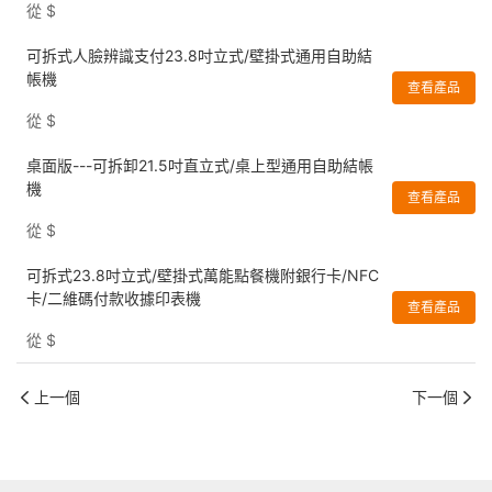
從
$
可拆式人臉辨識支付23.8吋立式/壁掛式通用自助結
帳機
查看產品
從
$
桌面版---可拆卸21.5吋直立式/桌上型通用自助結帳
機
查看產品
從
$
可拆式23.8吋立式/壁掛式萬能點餐機附銀行卡/NFC
卡/二維碼付款收據印表機
查看產品
從
$
上一個
下一個