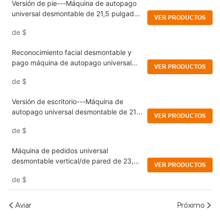
Versión de pie---Máquina de autopago
universal desmontable de 21,5 pulgadas
VER PRODUCTOS
de pie/de escritorio
de
$
Reconocimiento facial desmontable y
pago máquina de autopago universal
VER PRODUCTOS
vertical/montada en la pared de 23,8
de
$
pulgadas
Versión de escritorio---Máquina de
autopago universal desmontable de 21,5
VER PRODUCTOS
pulgadas de pie/de escritorio
de
$
Máquina de pedidos universal
desmontable vertical/de pared de 23,8
VER PRODUCTOS
pulgadas con tarjeta bancaria/tarjeta
de
$
NFC/pago con código QR e impresora
de recibos
Aviar
Próximo