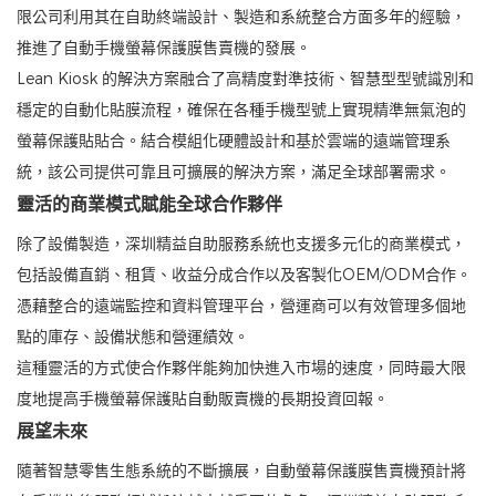
限公司利用其在自助終端設計、製造和系統整合方面多年的經驗，
推進了自動手機螢幕保護膜售賣機的發展。
Lean Kiosk 的解決方案融合了高精度對準技術、智慧型型號識別和
穩定的自動化貼膜流程，確保在各種手機型號上實現精準無氣泡的
螢幕保護貼貼合。結合模組化硬體設計和基於雲端的遠端管理系
統，該公司提供可靠且可擴展的解決方案，滿足全球部署需求。
靈活的商業模式賦能全球合作夥伴
除了設備製造，深圳精益自助服務系統也支援多元化的商業模式，
包括設備直銷、租賃、收益分成合作以及客製化OEM/ODM合作。
憑藉整合的遠端監控和資料管理平台，營運商可以有效管理多個地
點的庫存、設備狀態和營運績效。
這種靈活的方式使合作夥伴能夠加快進入市場的速度，同時最大限
度地提高手機螢幕保護貼自動販賣機的長期投資回報。
展望未來
隨著智慧零售生態系統的不斷擴展，自動螢幕保護膜售賣機預計將