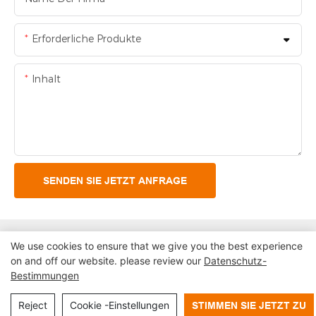
Erforderliche Produkte
Inhalt
SENDEN SIE JETZT ANFRAGE
We use cookies to ensure that we give you the best experience
on and off our website. please review our
Datenschutz-
Bestimmungen
Urheberrecht© 2024 Shenzhen Lean Kiosk Systems Co.,
LTD |
Seitenverzeichnis
Datenschutzerklärung
Reject
Cookie -Einstellungen
STIMMEN SIE JETZT ZU