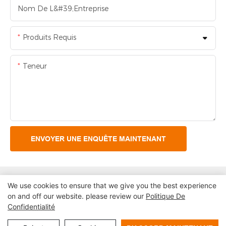
Nom De L&#39;entreprise
Produits Requis
Teneur
ENVOYER UNE ENQUÊTE MAINTENANT
We use cookies to ensure that we give you the best experience
on and off our website. please review our
Politique De
Confidentialité
Droit d'auteur© 2024 Systèmes Cie., LTD de kiosque maigre
de Shenzhen |
Plan du site
Politique de confidentialité