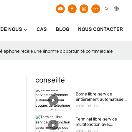
 DE NOUS
CAS
BLOG
NOUS CONTACTER
de téléphone recèle une énorme opportunité commerciale.
conseillé
Borne libre-service
entièrement automatisée
pour coques de téléphone
2026
03
19
personnalisées
Terminal libre-service
multifonction avec
recyclage des pièces et
2026
03
19