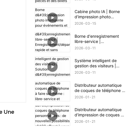
des billets
Cabine photo IA | Borne
d'impression photo
intelligente pour
2026
03
15
événements et
commerces
Borne d'enregistrement
libre-service |
Enregistrement/départ
2026
03
11
rapide et sans contact
Système intelligent de
gestion des visiteurs |
Solution d'enregistrement
2026
03
11
efficace et sécurisée
Distributeur automatique
de coques de téléphone à
faire soi-même : libre-
2026
01
21
service et fabrication en
un clic
Distributeur automatique
e Une 
d'impression de coques de
téléphone personnalisées :
2026
01
21
de nouvelles possibilités