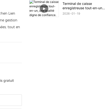
s'offrent à vous pour
Terminal de caisse
l'impression.
enregistreuse tout-en-un,
une qualité digne de
zhen Lien
2026
01
19
confiance.
une gestion
sées, tout en
s gratuit