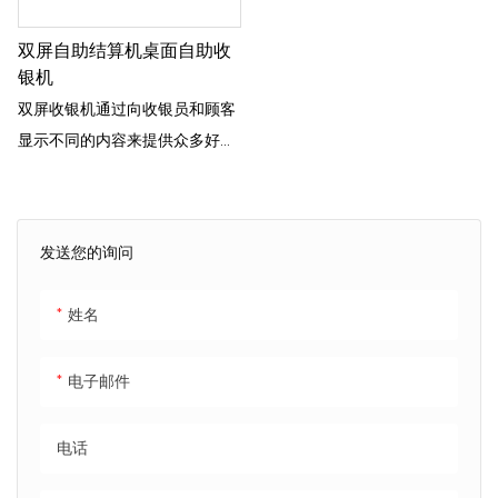
双屏自助结算机桌面自助收
银机
双屏收银机通过向收银员和顾客
显示不同的内容来提供众多好
处，从而提高交易过程中的透明
度和效率。 收银员可以专注于操
作收银系统，而顾客则清楚地看
发送您的询问
到自己的账单明细和付款信息，
减少误解和纠纷。 此外，客户屏
姓名
幕可以显示广告和促销信息，提
供更多的营销机会并增强整体客
电子邮件
户体验
电话