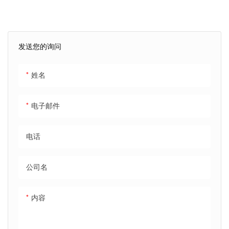
国产品牌 1C 充电 / 0.5C 放电 –
2 小时内充满 5000 次以上循环
或 5 年保修
发送您的询问
姓名
电子邮件
电话
公司名
内容