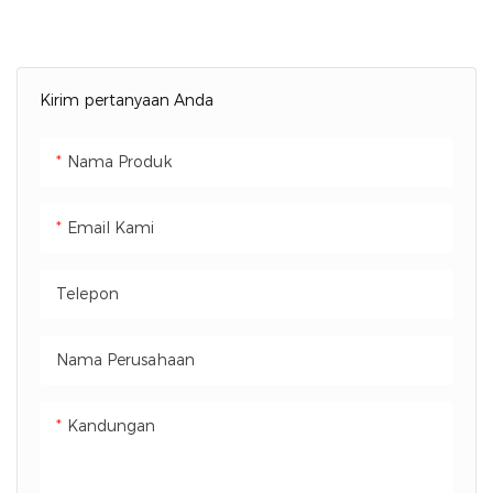
Domestik Tepercaya
Pengisian 1C / Pengosongan
0,5C – Penuh dalam Waktu
Kirim pertanyaan Anda
Kurang dari 2 Jam 5000+
Siklus atau Garansi 5 Tahun
Nama Produk
Email Kami
Telepon
Nama Perusahaan
Kandungan