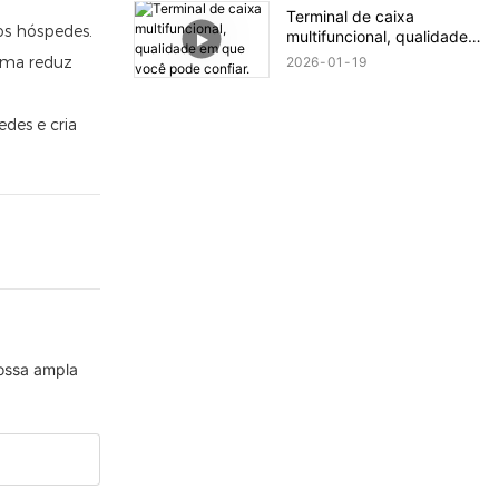
Desvendando Novas
Terminal de caixa
Possibilidades para a
os hóspedes.
multifuncional, qualidade
Impressão
em que você pode confiar.
tema reduz
2026
01
19
edes e cria
nossa ampla