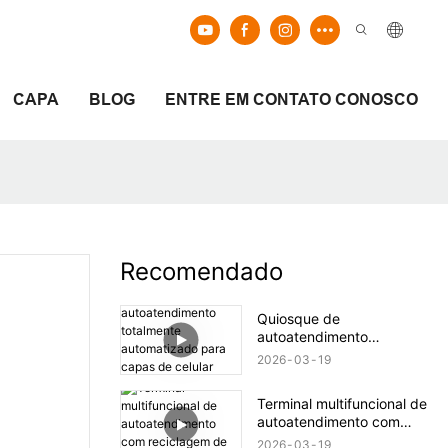
CAPA
BLOG
ENTRE EM CONTATO CONOSCO
Recomendado
Quiosque de
autoatendimento
totalmente automatizado
2026
03
19
para capas de celular
personalizadas.
Terminal multifuncional de
autoatendimento com
reciclagem de moedas e
2026
03
19