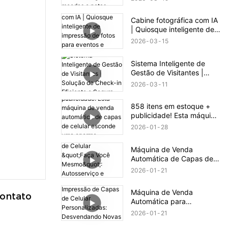
notas.
Cabine fotográfica com IA
| Quiosque inteligente de
impressão de fotos para
2026
03
15
eventos e varejo
Sistema Inteligente de
Gestão de Visitantes |
Solução de Check-in
2026
03
11
Eficiente e Segura
858 itens em estoque +
publicidade! Esta máquina
de venda automática de
2026
01
28
capas de celular esconde
uma enorme oportunidade
Máquina de Venda
de negócio.
Automática de Capas de
Celular "Faça Você
2026
01
21
Mesmo": Autosserviço e
Fabricação com Um Clique
Máquina de Venda
Contato
Automática para
Impressão de Capas de
2026
01
21
Celular Personalizadas: