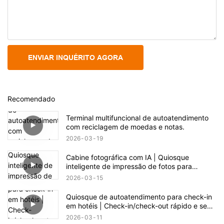
ENVIAR INQUÉRITO AGORA
Recomendado
Terminal multifuncional de autoatendimento
com reciclagem de moedas e notas.
2026
03
19
Cabine fotográfica com IA | Quiosque
inteligente de impressão de fotos para
eventos e varejo
2026
03
15
Quiosque de autoatendimento para check-in
em hotéis | Check-in/check-out rápido e sem
contato
2026
03
11