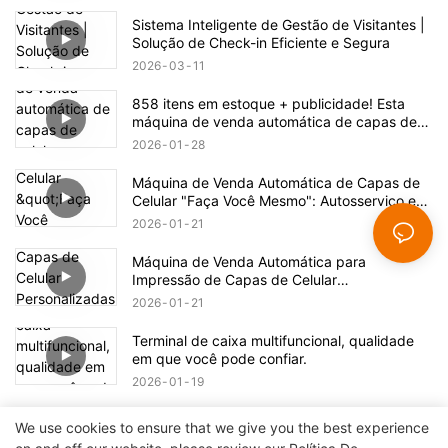
Sistema Inteligente de Gestão de Visitantes |
Solução de Check-in Eficiente e Segura
2026
03
11
858 itens em estoque + publicidade! Esta
máquina de venda automática de capas de
celular esconde uma enorme oportunidade de
2026
01
28
negócio.
Máquina de Venda Automática de Capas de
Celular "Faça Você Mesmo": Autosserviço e
Fabricação com Um Clique
2026
01
21
Máquina de Venda Automática para
Impressão de Capas de Celular
Personalizadas: Desvendando Novas
2026
01
21
Possibilidades para a Impressão
Terminal de caixa multifuncional, qualidade
em que você pode confiar.
2026
01
19
We use cookies to ensure that we give you the best experience