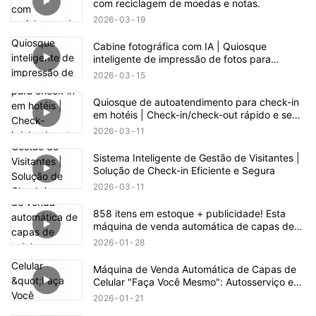
com reciclagem de moedas e notas.
2026
03
19
Cabine fotográfica com IA | Quiosque
inteligente de impressão de fotos para
eventos e varejo
2026
03
15
Quiosque de autoatendimento para check-in
em hotéis | Check-in/check-out rápido e sem
contato
2026
03
11
Sistema Inteligente de Gestão de Visitantes |
Solução de Check-in Eficiente e Segura
2026
03
11
858 itens em estoque + publicidade! Esta
máquina de venda automática de capas de
celular esconde uma enorme oportunidade de
2026
01
28
negócio.
Máquina de Venda Automática de Capas de
Celular "Faça Você Mesmo": Autosserviço e
Fabricação com Um Clique
2026
01
21