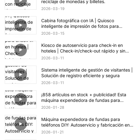
reciclaje de monedas y billetes.
2026
03
19
Cabina fotográfica con IA | Quiosco
inteligente de impresión de fotos para
eventos y comercios
2026
03
15
Kiosco de autoservicio para check-in en
hoteles | Check-in/check-out rápido y sin
contacto
2026
03
11
Sistema inteligente de gestión de visitantes |
Solución de registro eficiente y segura
2026
03
11
¡858 artículos en stock + publicidad! Esta
máquina expendedora de fundas para
teléfono esconde una gran oportunidad de
2026
01
28
negocio.
Máquina expendedora de fundas para
teléfonos DIY: Autoservicio y fabricación en
un solo clic
2026
01
21