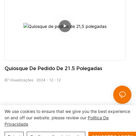
Quiosque De Pedido De 21,5 Polegadas
87
Visualizações
2024
12
12
We use cookies to ensure that we give you the best experience
on and off our website. please review our
Política De
Privacidade
Copyright © 2026 Shenzhen Lean Kiosk Systems Co., LTD
|
Mapa do site
Política de privacidade