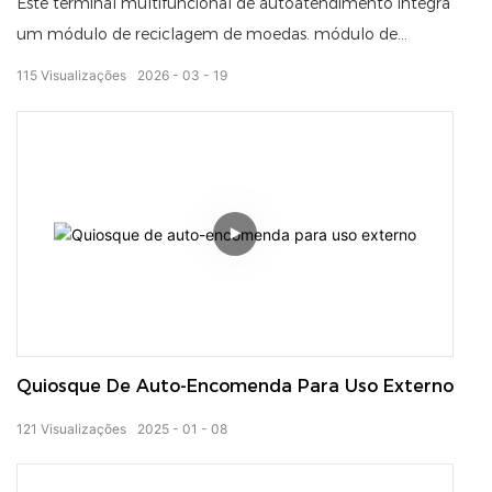
Este terminal multifuncional de autoatendimento integra
um módulo de reciclagem de moedas. módulo de
reciclagem de notas scanner de alta velocidade e
115
Visualizações
2026
03
19
impressora térmica de recibos.
Suporta processamento automático de dinheiro,
digitalização de documentos e impressão instantânea de
recibos, proporcionando uma solução estável, eficiente e
fácil de usar para diversos cenários de autoatendimento.
Com um design de hardware confiável e personalização
flexível, é amplamente utilizado no varejo, finanças,
serviços governamentais e outras indústrias.
Quiosque De Auto-Encomenda Para Uso Externo
121
Visualizações
2025
01
08