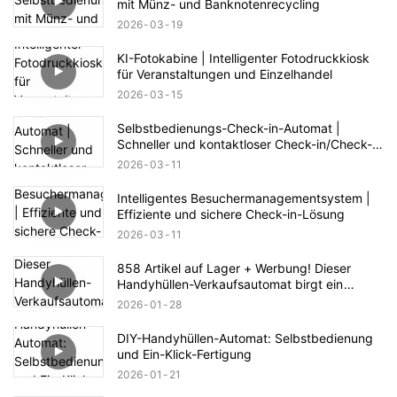
mit Münz- und Banknotenrecycling
2026
03
19
KI-Fotokabine | Intelligenter Fotodruckkiosk
für Veranstaltungen und Einzelhandel
2026
03
15
Selbstbedienungs-Check-in-Automat |
Schneller und kontaktloser Check-in/Check-
out
2026
03
11
Intelligentes Besuchermanagementsystem |
Effiziente und sichere Check-in-Lösung
2026
03
11
858 Artikel auf Lager + Werbung! Dieser
Handyhüllen-Verkaufsautomat birgt ein
riesiges Geschäftspotenzial.
2026
01
28
DIY-Handyhüllen-Automat: Selbstbedienung
und Ein-Klick-Fertigung
2026
01
21